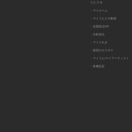
うたスキ
・マイルーム
・マイうたスキ動画
・全国採点GP
・分析採点
・マイりれき
・前回のカラオケ
・マイうた/マイアーティスト
・各種設定