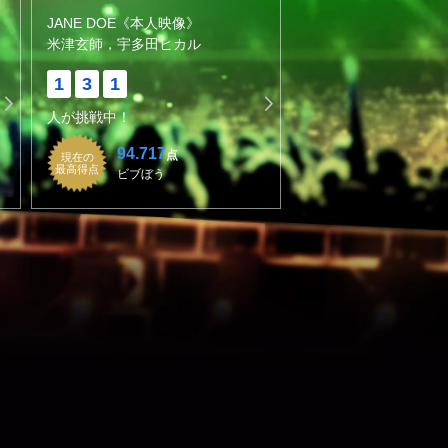
JANE DOE《本人映像》
米津玄師，宇多田ヒカル
1
3
1
人が挑戦中！
94.717
点
現在の
最高得点
ビブぼう