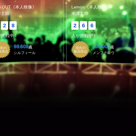
IS OUT《本人映像》
Lemon《本人映像》
津玄師
米津玄師
2
8
2
6
6
が挑戦中！
人が挑戦中！
98.608
100.000
点
点
在の
現在の
高得点
最高得点
シルフィール
メンフクロウ