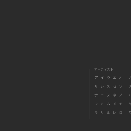
アーティスト
ア
イ
ウ
エ
オ
サ
シ
ス
セ
ソ
ナ
ニ
ヌ
ネ
ノ
マ
ミ
ム
メ
モ
ラ
リ
ル
レ
ロ