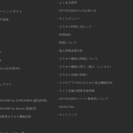
・よくある質問
・JOYSOUNDからのお知らせ
ュージックポスト
・サイトポリシー
中楽曲
・カラオケ利用に当たって
・利用規約
・商標について
・個人情報保護方針
ケ
・カラオケ機器の情報について
4
・カラオケ機器の導入（購入・レンタル）
itch (任天堂HP)
・カラオケ店舗の皆様へ
・スマホアプリ向けカラオケ採点機能SDK
ンアプリ
・ナイト店舗の開業支援情報
・JOYSOUNDライバー事務所について
UND for STREAMER (配信利用)
・Global Site
UND for Steam (家庭用)
・サイトマップ
D家庭用カラオケ機能比較