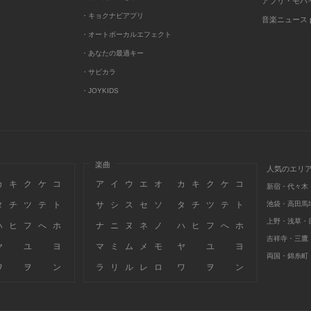
アプリ・モバ
・キョクナビアプリ
音楽ニュース po
・オートボーカルエフェクト
・あなたの最適キー
・サビカラ
・JOYKIDS
楽曲
人気のエリ
カ
キ
ク
ケ
コ
ア
イ
ウ
エ
オ
カ
キ
ク
ケ
コ
新宿・代々木
タ
チ
ツ
テ
ト
サ
シ
ス
セ
ソ
タ
チ
ツ
テ
ト
池袋・高田馬
上野・浅草・
ハ
ヒ
フ
へ
ホ
ナ
ニ
ヌ
ネ
ノ
ハ
ヒ
フ
へ
ホ
吉祥寺・三鷹
ヤ
ユ
ヨ
マ
ミ
ム
メ
モ
ヤ
ユ
ヨ
両国・錦糸町
ワ
ヲ
ン
ラ
リ
ル
レ
ロ
ワ
ヲ
ン