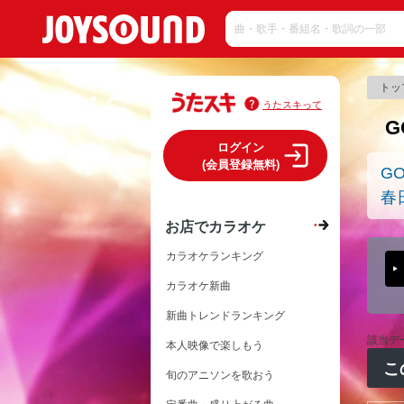
トッ
うたスキって
G
ログイン
(会員登録無料)
G
春
お店でカラオケ
カラオケランキング
カラオケ新曲
新曲トレンドランキング
該当デ
本人映像で楽しもう
こ
旬のアニソンを歌おう