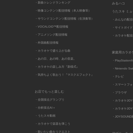
・新曲トレンドランキング
みるハコ
・映像コンテンツ配信情報（本人映像等）
うたスキ ミ
・サウンドコンテンツ配信情報（生演奏等）
・みんなの配信
・VOCALOID™配信情報
・サイトガイド
・アニメソング配信情報
・カラオケ配信
・外国曲配信情報
・カラオケで盛り上がる曲
家庭用カラオ
・あの日、あの時、あの音楽。
・PlayStation®
・カラオケの楽しみ方『新様式』
・Nintendo Sw
・気持ちよく歌おう！『マスクエフェクト』
・テレビ
・スマートフォ
お店でもっと楽しむ
・ブラウザ
・全国採点グランプリ
・カラオケJOYSO
・分析採点AI＋
・カラオケJOYSO
・うたスキ動画
・JOYSOUN
・カラオケで楽器を弾こう
・歌いたい曲をリクエスト