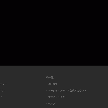
その他
ーティー
・会社概要
ッスン
・ソーシャルメディア公式アカウント
レイ
・公式キャラクター
・ヘルプ