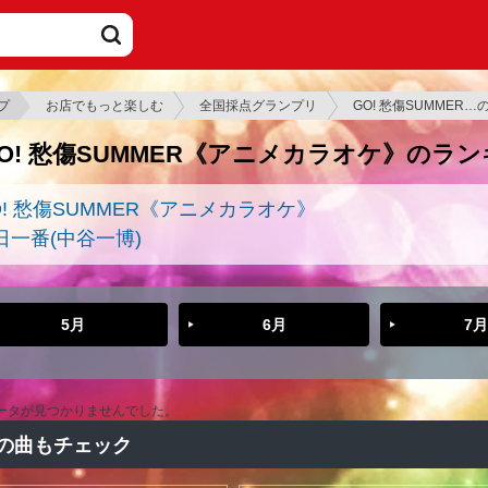
プ
お店でもっと楽しむ
全国採点グランプリ
GO! 愁傷SUMMER
O! 愁傷SUMMER《アニメカラオケ》のラ
O! 愁傷SUMMER《アニメカラオケ》
日一番(中谷一博)
5月
6月
7月
ータが見つかりませんでした。
の曲もチェック