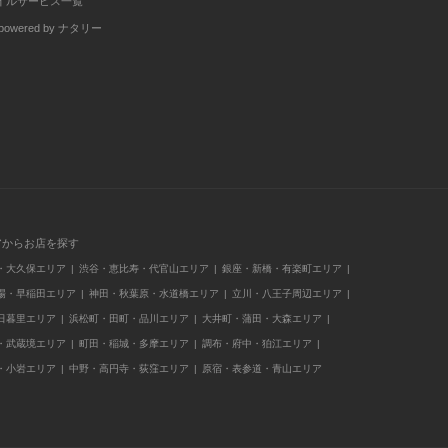
イルサービス一覧
wered by ナタリー
アからお店を探す
・大久保エリア
渋谷・恵比寿・代官山エリア
銀座・新橋・有楽町エリア
場・早稲田エリア
神田・秋葉原・水道橋エリア
立川・八王子周辺エリア
日暮里エリア
浜松町・田町・品川エリア
大井町・蒲田・大森エリア
・武蔵境エリア
町田・稲城・多摩エリア
調布・府中・狛江エリア
・小岩エリア
中野・高円寺・荻窪エリア
原宿・表参道・青山エリア