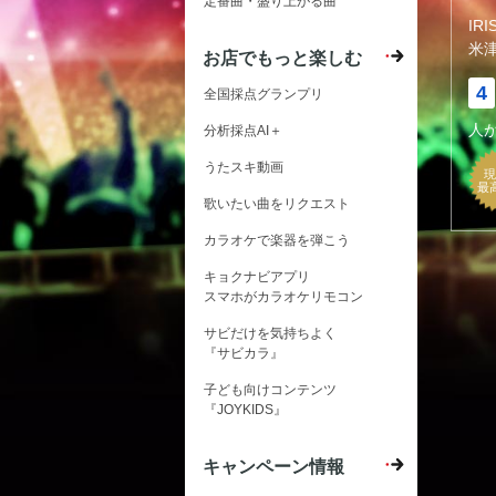
定番曲・盛り上がる曲
IR
米
お店でもっと楽しむ
4
全国採点グランプリ
人
分析採点AI＋
うたスキ動画
現
最
歌いたい曲をリクエスト
カラオケで楽器を弾こう
キョクナビアプリ
スマホがカラオケリモコン
サビだけを気持ちよく
『サビカラ』
子ども向けコンテンツ
『JOYKIDS』
キャンペーン情報