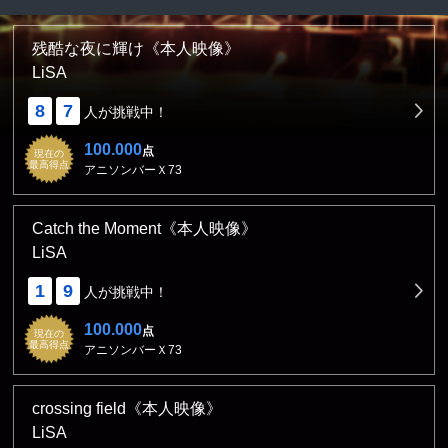
残酷な夜に輝け《本人映像》
LiSA
8
7
人が挑戦中！
100.000
点
現在の
最高得点
アニソンバーＸ73
Catch the Moment《本人映像》
LiSA
1
9
人が挑戦中！
100.000
点
現在の
最高得点
アニソンバーＸ73
crossing field《本人映像》
LiSA