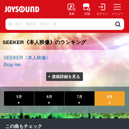
楽曲
店舗
ログイン
メニュー
SEEKER《本人映像》のランキング
SEEKER《本人映像》
Bray me
楽曲詳細を見る
5月
6月
7月
8月
該当データが見つかりませんでした。
この曲もチェック