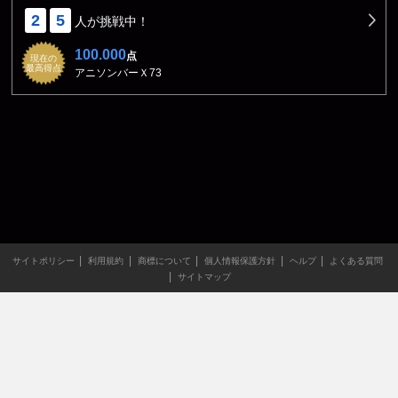
2
5
人が挑戦中！
100.000
点
現在の
最高得点
アニソンバーＸ73
サイトポリシー
利用規約
商標について
個人情報保護方針
ヘルプ
よくある質問
サイトマップ
当サイトのすべての文章や画像などの無断転載・引用を禁じま
す。
Copyright XING INC.All Rights Reserved.