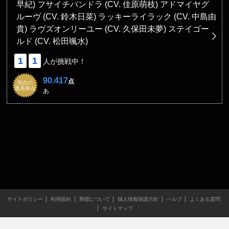
早紀) フサイチパンドラ (CV. 佳原萌枝) アドマイヤグ
ルーヴ (CV. 鈴木日菜) ラッキーライラック (CV. 中島由
貴) ラヴズオンリーユー (CV. 久保田未夢) ステイゴー
ルド (CV. 松田颯水)
1
1
人が挑戦中！
90.417
点
現在の
最高得点
あ
サイトポリシー
利用規約
商標について
個人情報保護方針
ヘルプ
よくある質問
サイトマップ
当サイトのすべての文章や画像などの無断転載・引用を禁じま
す。