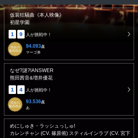
仮装狂騒曲《本人映像》
初星学園
1
9
人が挑戦中！
94.093
点
現在の
最高得点
マーゴ券
なぜ?謎?!ANSWER
熊田茜音&増井優花
1
4
人が挑戦中！
93.536
点
現在の
最高得点
あ
めにしゅき・ラッシュっしゅ!
カレンチャン (CV. 篠原侑) スティルインラブ (CV. 宮下