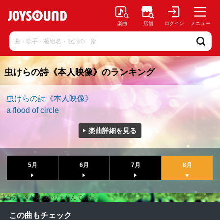
楽曲
店舗
ログイン
メニュー
虫けらの詩《本人映像》のランキング
虫けらの詩《本人映像》
a flood of circle
楽曲詳細を見る
5月
6月
7月
8月
該当データが見つかりませんでした。
この曲もチェック