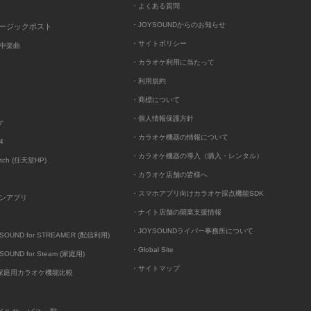
・よくある質問
・JOYSOUNDからのお知らせ
ュージックポスト
・サイトポリシー
中楽曲
・カラオケ利用に当たって
・利用規約
・商標について
・個人情報保護方針
ケ
・カラオケ機器の情報について
4
・カラオケ機器の導入（購入・レンタル）
itch (任天堂HP)
・カラオケ店舗の皆様へ
・スマホアプリ向けカラオケ採点機能SDK
ンアプリ
・ナイト店舗の開業支援情報
・JOYSOUNDライバー事務所について
UND for STREAMER (配信利用)
・Global Site
UND for Steam (家庭用)
・サイトマップ
D家庭用カラオケ機能比較