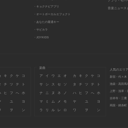
アプリ・モバ
・キョクナビアプリ
音楽ニュース po
・オートボーカルエフェクト
・あなたの最適キー
・サビカラ
・JOYKIDS
楽曲
人気のエリ
カ
キ
ク
ケ
コ
ア
イ
ウ
エ
オ
カ
キ
ク
ケ
コ
新宿・代々木
タ
チ
ツ
テ
ト
サ
シ
ス
セ
ソ
タ
チ
ツ
テ
ト
池袋・高田馬
上野・浅草・
ハ
ヒ
フ
へ
ホ
ナ
ニ
ヌ
ネ
ノ
ハ
ヒ
フ
へ
ホ
吉祥寺・三鷹
ヤ
ユ
ヨ
マ
ミ
ム
メ
モ
ヤ
ユ
ヨ
両国・錦糸町
ワ
ヲ
ン
ラ
リ
ル
レ
ロ
ワ
ヲ
ン