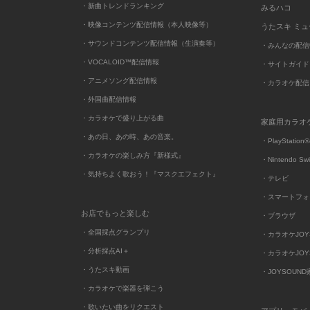
・新曲トレンドランキング
みるハコ
・映像コンテンツ配信情報（本人映像等）
うたスキ ミ
・サウンドコンテンツ配信情報（生演奏等）
・みんなの配信
・VOCALOID™配信情報
・サイトガイド
・アニメソング配信情報
・カラオケ配信
・外国曲配信情報
・カラオケで盛り上がる曲
家庭用カラオ
・あの日、あの時、あの音楽。
・PlayStation®
・カラオケの楽しみ方『新様式』
・Nintendo Sw
・気持ちよく歌おう！『マスクエフェクト』
・テレビ
・スマートフォ
お店でもっと楽しむ
・ブラウザ
・全国採点グランプリ
・カラオケJOYSO
・分析採点AI＋
・カラオケJOYSO
・うたスキ動画
・JOYSOUN
・カラオケで楽器を弾こう
・歌いたい曲をリクエスト