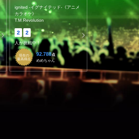
ignited -イグナイテッド-《アニメ
カラオケ》
T.M.Revolution
2
2
人が挑戦中！
92.788
点
現在の
最高得点
めめちゃん