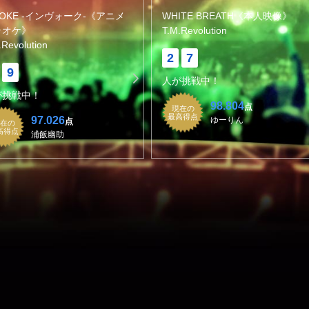
VOKE -インヴォーク-《アニメ
WHITE BREATH《本人映像》
ラオケ》
T.M.Revolution
.Revolution
2
7
9
人が挑戦中！
が挑戦中！
98.804
点
現在の
最高得点
97.026
ゆーりん
点
在の
高得点
浦飯幽助