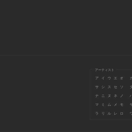
アーティスト
ア
イ
ウ
エ
オ
サ
シ
ス
セ
ソ
ナ
ニ
ヌ
ネ
ノ
マ
ミ
ム
メ
モ
ラ
リ
ル
レ
ロ