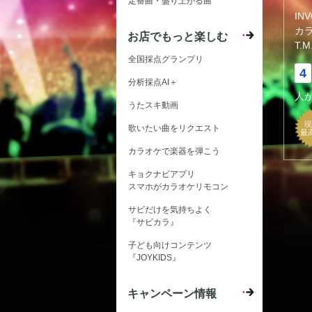
定番曲・盛り上がる曲
IN
カ
お店でもっと楽しむ
T.M
全国採点グランプリ
4
分析採点AI＋
人
うたスキ動画
現
歌いたい曲をリクエスト
最
カラオケで楽器を弾こう
キョクナビアプリ
スマホがカラオケリモコン
サビだけを気持ちよく
『サビカラ』
子ども向けコンテンツ
『JOYKIDS』
キャンペーン情報