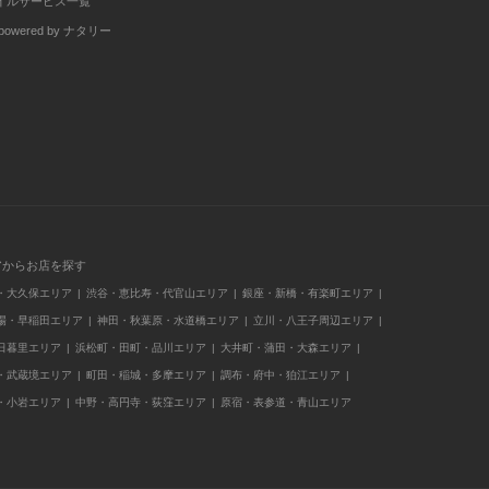
イルサービス一覧
wered by ナタリー
アからお店を探す
・大久保エリア
渋谷・恵比寿・代官山エリア
銀座・新橋・有楽町エリア
場・早稲田エリア
神田・秋葉原・水道橋エリア
立川・八王子周辺エリア
日暮里エリア
浜松町・田町・品川エリア
大井町・蒲田・大森エリア
・武蔵境エリア
町田・稲城・多摩エリア
調布・府中・狛江エリア
・小岩エリア
中野・高円寺・荻窪エリア
原宿・表参道・青山エリア