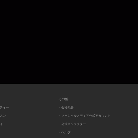
その他
ーティー
・会社概要
ッスン
・ソーシャルメディア公式アカウント
レイ
・公式キャラクター
・ヘルプ