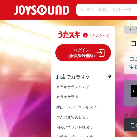
トッ
うたスキって
ログイン
(会員登録無料)
コ
宝
お店でカラオケ
カラオケランキング
カラオケ新曲
新曲トレンドランキング
該当デ
本人映像で楽しもう
こ
旬のアニソンを歌おう