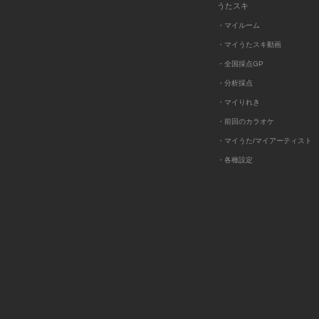
うたスキ
・マイルーム
・マイうたスキ動画
・全国採点GP
・分析採点
・マイりれき
・前回のカラオケ
・マイうた/マイアーティスト
・各種設定