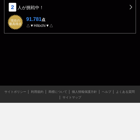
2
人が挑戦中！
91.781
点
現在の
最高得点
△▼Hitochi▼△
サイトポリシー
利用規約
商標について
個人情報保護方針
ヘルプ
よくある質問
サイトマップ
当サイトのすべての文章や画像などの無断転載・引用を禁じま
す。
Copyright XING INC.All Rights Reserved.