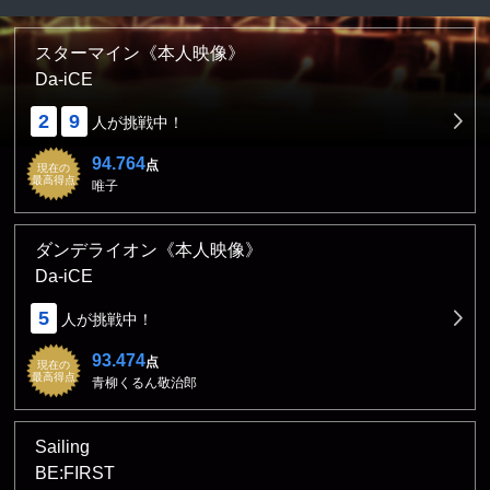
スターマイン《本人映像》
Da-iCE
2
9
人が挑戦中！
94.764
点
現在の
最高得点
唯子
ダンデライオン《本人映像》
Da-iCE
5
人が挑戦中！
93.474
点
現在の
最高得点
青柳くるん敬治郎
Sailing
BE:FIRST