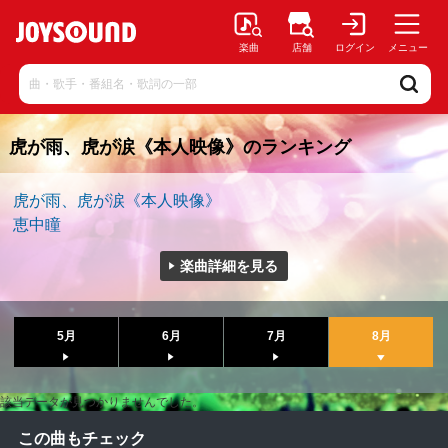
楽曲
店舗
ログイン
メニュー
虎が雨、虎が涙《本人映像》のランキング
虎が雨、虎が涙《本人映像》
恵中瞳
楽曲詳細を見る
5月
6月
7月
8月
該当データが見つかりませんでした。
この曲もチェック