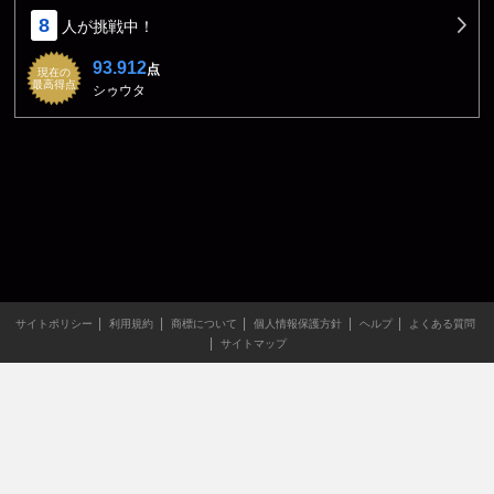
8
人が挑戦中！
93.912
点
現在の
最高得点
シゥウタ
サイトポリシー
利用規約
商標について
個人情報保護方針
ヘルプ
よくある質問
サイトマップ
当サイトのすべての文章や画像などの無断転載・引用を禁じま
す。
Copyright XING INC.All Rights Reserved.