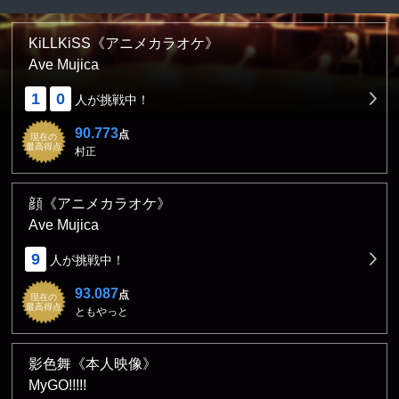
KiLLKiSS《アニメカラオケ》
Ave Mujica
1
0
人が挑戦中！
90.773
点
現在の
最高得点
村正
顔《アニメカラオケ》
Ave Mujica
9
人が挑戦中！
93.087
点
現在の
最高得点
ともやっと
影色舞《本人映像》
MyGO!!!!!