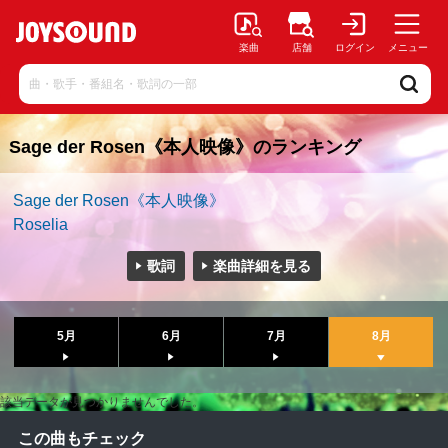
楽曲
店舗
ログイン
メニュー
Sage der Rosen《本人映像》のランキング
Sage der Rosen《本人映像》
Roselia
歌詞
楽曲詳細を見る
5月
6月
7月
8月
該当データが見つかりませんでした。
この曲もチェック