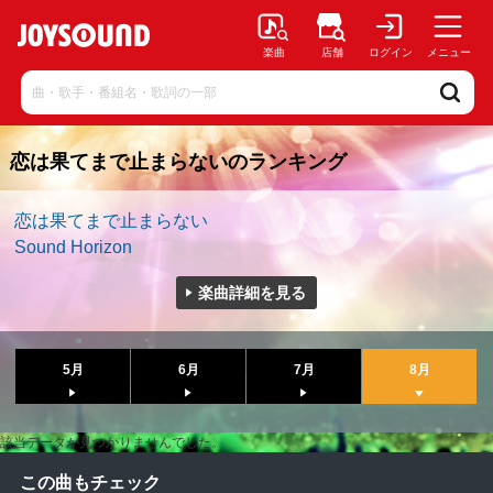
楽曲
店舗
ログイン
メニュー
恋は果てまで止まらないのランキング
恋は果てまで止まらない
Sound Horizon
楽曲詳細を見る
5月
6月
7月
8月
該当データが見つかりませんでした。
この曲もチェック