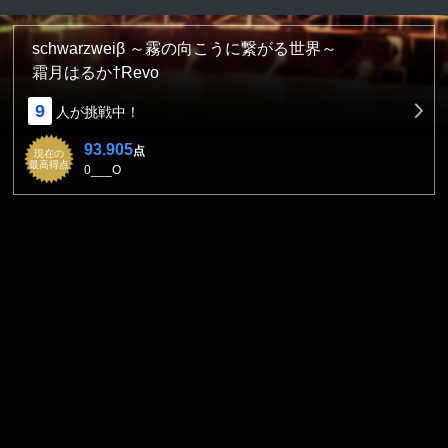
schwarzweiβ ～霧の向こうに繋がる世界～
霜月はるか†Revo
9
人が挑戦中！
93.905
点
現在の
最高得点
0___O