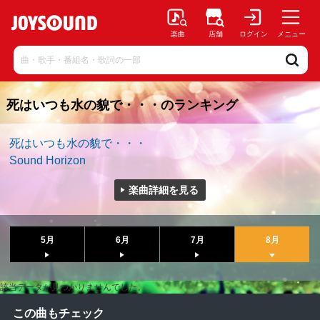
楽曲
店舗
ログイン
メニュー
死はいつも水の貌で・・・のランキング
死はいつも水の貌で・・・
Sound Horizon
楽曲詳細を見る
5月
6月
7月
8月
該当データが見つかりませんでした。
この曲もチェック