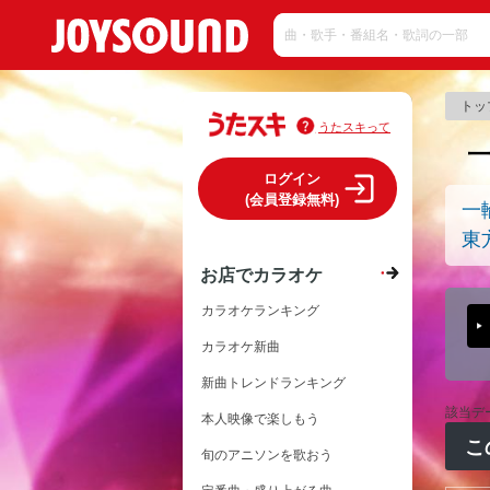
トッ
うたスキって
ログイン
(会員登録無料)
一
東方
お店でカラオケ
カラオケランキング
カラオケ新曲
新曲トレンドランキング
該当デ
本人映像で楽しもう
こ
旬のアニソンを歌おう