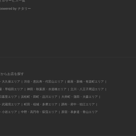
イルサービス一覧
wered by ナタリー
アからお店を探す
・大久保エリア
渋谷・恵比寿・代官山エリア
銀座・新橋・有楽町エリア
場・早稲田エリア
神田・秋葉原・水道橋エリア
立川・八王子周辺エリア
日暮里エリア
浜松町・田町・品川エリア
大井町・蒲田・大森エリア
・武蔵境エリア
町田・稲城・多摩エリア
調布・府中・狛江エリア
・小岩エリア
中野・高円寺・荻窪エリア
原宿・表参道・青山エリア