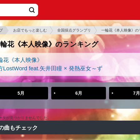
プ
お店でもっと楽しむ
全国採点グランプリ
一輪花《本人映像》の
一輪花《本人映像》のランキング
輪花《本人映像》
LostWord feat.矢井田瞳 × 発熱巫女～ず
5月
6月
7月
ータが見つかりませんでした。
の曲もチェック