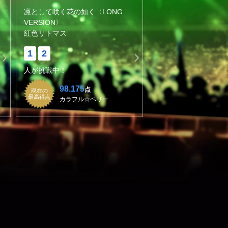
凛として咲く花の如く〈LONG
VERSION〉
紅色リトマス
1
2
人が挑戦中！
98.175
点
現在の
最高得点
カラフル☆ベリー