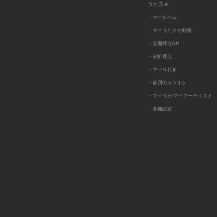
うたスキ
・マイルーム
・マイうたスキ動画
・全国採点GP
・分析採点
・マイりれき
・前回のカラオケ
・マイうた/マイアーティスト
・各種設定