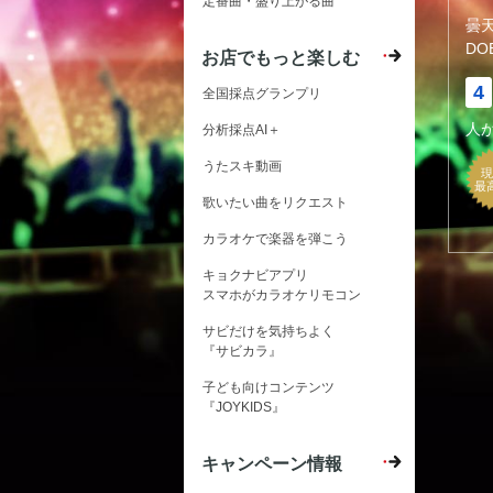
定番曲・盛り上がる曲
曇
DO
お店でもっと楽しむ
4
全国採点グランプリ
人
分析採点AI＋
うたスキ動画
現
最
歌いたい曲をリクエスト
カラオケで楽器を弾こう
キョクナビアプリ
スマホがカラオケリモコン
サビだけを気持ちよく
『サビカラ』
子ども向けコンテンツ
『JOYKIDS』
キャンペーン情報