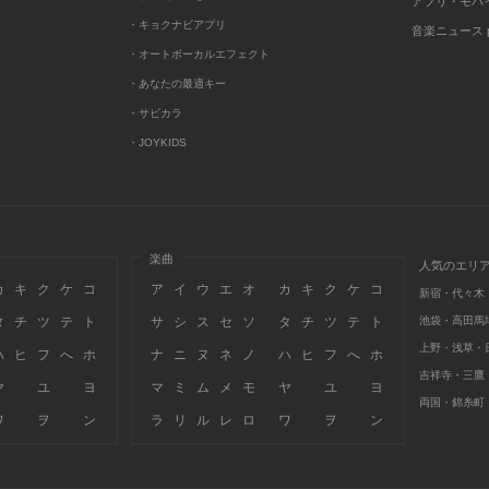
アプリ・モバ
・キョクナビアプリ
音楽ニュース po
・オートボーカルエフェクト
・あなたの最適キー
・サビカラ
・JOYKIDS
楽曲
人気のエリ
カ
キ
ク
ケ
コ
ア
イ
ウ
エ
オ
カ
キ
ク
ケ
コ
新宿・代々木
タ
チ
ツ
テ
ト
サ
シ
ス
セ
ソ
タ
チ
ツ
テ
ト
池袋・高田馬
上野・浅草・
ハ
ヒ
フ
へ
ホ
ナ
ニ
ヌ
ネ
ノ
ハ
ヒ
フ
へ
ホ
吉祥寺・三鷹
ヤ
ユ
ヨ
マ
ミ
ム
メ
モ
ヤ
ユ
ヨ
両国・錦糸町
ワ
ヲ
ン
ラ
リ
ル
レ
ロ
ワ
ヲ
ン