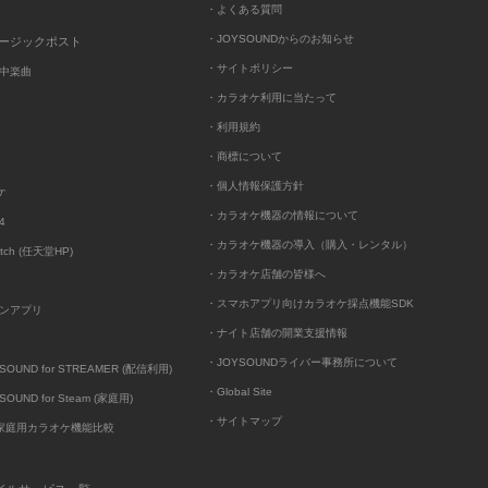
・よくある質問
・JOYSOUNDからのお知らせ
ュージックポスト
・サイトポリシー
中楽曲
・カラオケ利用に当たって
・利用規約
・商標について
・個人情報保護方針
ケ
・カラオケ機器の情報について
4
・カラオケ機器の導入（購入・レンタル）
itch (任天堂HP)
・カラオケ店舗の皆様へ
・スマホアプリ向けカラオケ採点機能SDK
ンアプリ
・ナイト店舗の開業支援情報
・JOYSOUNDライバー事務所について
UND for STREAMER (配信利用)
・Global Site
UND for Steam (家庭用)
・サイトマップ
D家庭用カラオケ機能比較