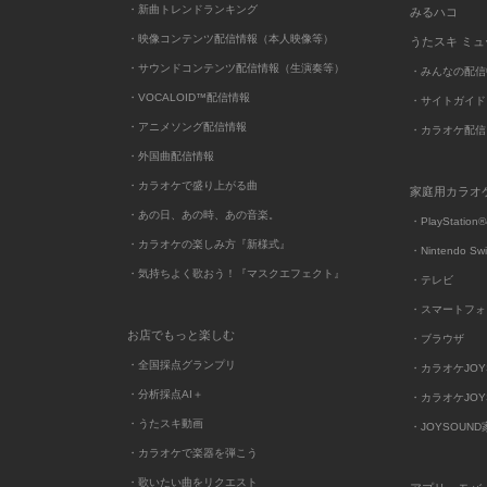
・新曲トレンドランキング
みるハコ
・映像コンテンツ配信情報（本人映像等）
うたスキ ミ
・サウンドコンテンツ配信情報（生演奏等）
・みんなの配信
・VOCALOID™配信情報
・サイトガイド
・アニメソング配信情報
・カラオケ配信
・外国曲配信情報
・カラオケで盛り上がる曲
家庭用カラオ
・あの日、あの時、あの音楽。
・PlayStation®
・カラオケの楽しみ方『新様式』
・Nintendo Sw
・気持ちよく歌おう！『マスクエフェクト』
・テレビ
・スマートフォ
お店でもっと楽しむ
・ブラウザ
・全国採点グランプリ
・カラオケJOYSO
・分析採点AI＋
・カラオケJOYSO
・うたスキ動画
・JOYSOUN
・カラオケで楽器を弾こう
・歌いたい曲をリクエスト