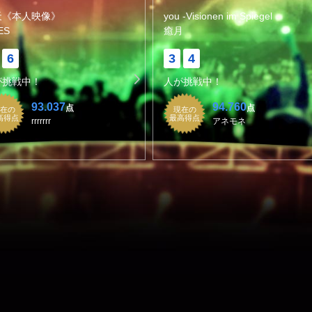
天《本人映像》
you -Visionen im Spiegel
ES
癒月
6
3
4
が挑戦中！
人が挑戦中！
93.037
94.760
点
点
在の
現在の
高得点
最高得点
rrrrrrr
アネモネ