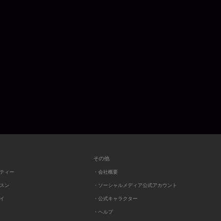
その他
ーティー
・会社概要
ッスン
・ソーシャルメディア公式アカウント
レイ
・公式キャラクター
・ヘルプ