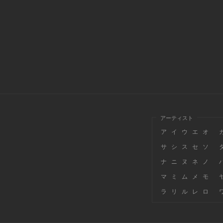
アーティスト
ア
イ
ウ
エ
オ
サ
シ
ス
セ
ソ
ナ
ニ
ヌ
ネ
ノ
マ
ミ
ム
メ
モ
ラ
リ
ル
レ
ロ