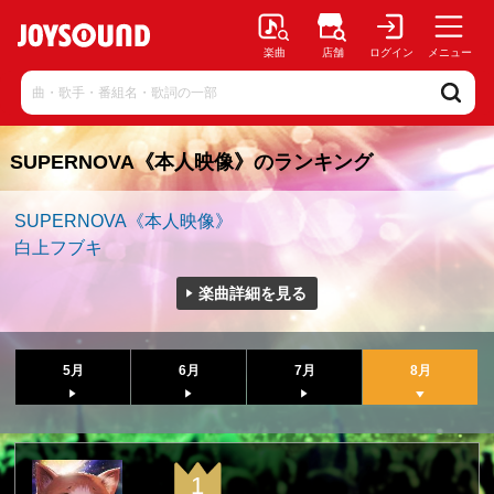
楽曲
店舗
ログイン
メニュー
SUPERNOVA《本人映像》のランキング
SUPERNOVA《本人映像》
白上フブキ
楽曲詳細を見る
5月
6月
7月
8月
1