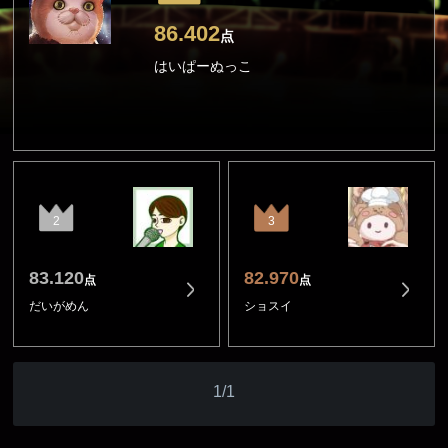
86.402
点
はいぱーぬっこ
2
3
83.120
82.970
点
点
だいがめん
ショスイ
1/1