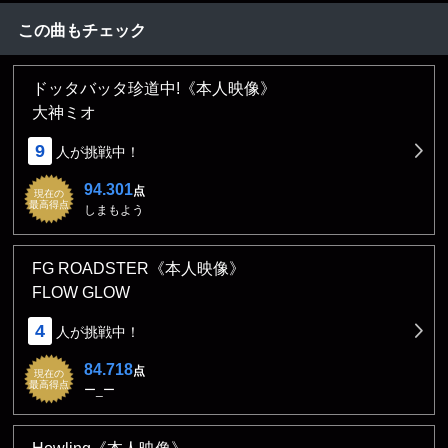
この曲もチェック
ドッタバッタ珍道中!《本人映像》
大神ミオ
9
人が挑戦中！
94.301
点
現在の
最高得点
しまもよう
FG ROADSTER《本人映像》
FLOW GLOW
4
人が挑戦中！
84.718
点
現在の
最高得点
ー_ー