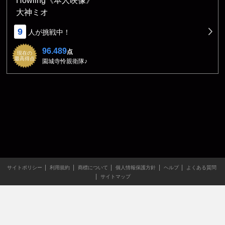
Howling《本人映像》
大神ミオ
9
人が挑戦中！
96.489
点
現在の
最高得点
園城寺怜親衛隊♪
サイトポリシー
利用規約
商標について
個人情報保護方針
ヘルプ
よくある質問
サイトマップ
当サイトのすべての文章や画像などの無断転載・引用を禁じま
す。
Copyright XING INC.All Rights Reserved.