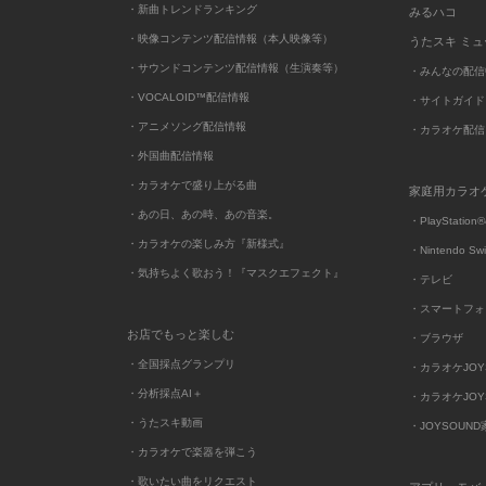
・新曲トレンドランキング
みるハコ
・映像コンテンツ配信情報（本人映像等）
うたスキ ミ
・サウンドコンテンツ配信情報（生演奏等）
・みんなの配信
・VOCALOID™配信情報
・サイトガイド
・アニメソング配信情報
・カラオケ配信
・外国曲配信情報
・カラオケで盛り上がる曲
家庭用カラオ
・あの日、あの時、あの音楽。
・PlayStation®
・カラオケの楽しみ方『新様式』
・Nintendo Sw
・気持ちよく歌おう！『マスクエフェクト』
・テレビ
・スマートフォ
お店でもっと楽しむ
・ブラウザ
・全国採点グランプリ
・カラオケJOYSO
・分析採点AI＋
・カラオケJOYSO
・うたスキ動画
・JOYSOUN
・カラオケで楽器を弾こう
・歌いたい曲をリクエスト