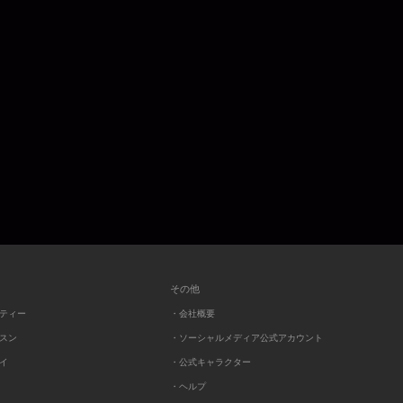
その他
ーティー
・会社概要
ッスン
・ソーシャルメディア公式アカウント
レイ
・公式キャラクター
・ヘルプ