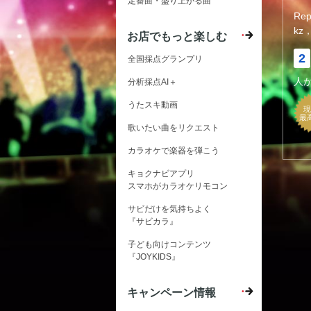
定番曲・盛り上がる曲
Rep
kz
お店でもっと楽しむ
2
全国採点グランプリ
人
分析採点AI＋
うたスキ動画
現
最
歌いたい曲をリクエスト
カラオケで楽器を弾こう
キョクナビアプリ
スマホがカラオケリモコン
サビだけを気持ちよく
『サビカラ』
子ども向けコンテンツ
『JOYKIDS』
キャンペーン情報