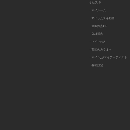
うたスキ
・マイルーム
・マイうたスキ動画
・全国採点GP
・分析採点
・マイりれき
・前回のカラオケ
・マイうた/マイアーティスト
・各種設定