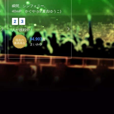
瞬間、シンフォニー。
ゆ
40mP，かぐや (cv.夏吉ゆうこ)
2
3
人が挑戦中！
94.903
点
現在の
最高得点
まいみゆ