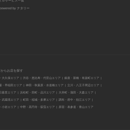
イルサービス一覧
wered by ナタリー
アからお店を探す
・大久保エリア
渋谷・恵比寿・代官山エリア
銀座・新橋・有楽町エリア
場・早稲田エリア
神田・秋葉原・水道橋エリア
立川・八王子周辺エリア
日暮里エリア
浜松町・田町・品川エリア
大井町・蒲田・大森エリア
・武蔵境エリア
町田・稲城・多摩エリア
調布・府中・狛江エリア
・小岩エリア
中野・高円寺・荻窪エリア
原宿・表参道・青山エリア