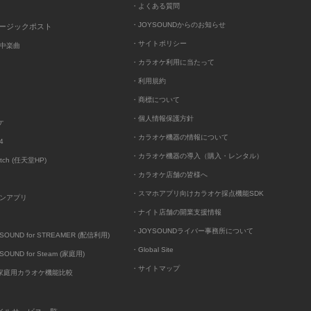
・よくある質問
・JOYSOUNDからのお知らせ
ュージックポスト
・サイトポリシー
中楽曲
・カラオケ利用に当たって
・利用規約
・商標について
・個人情報保護方針
ケ
・カラオケ機器の情報について
4
・カラオケ機器の導入（購入・レンタル）
itch (任天堂HP)
・カラオケ店舗の皆様へ
・スマホアプリ向けカラオケ採点機能SDK
ンアプリ
・ナイト店舗の開業支援情報
・JOYSOUNDライバー事務所について
UND for STREAMER (配信利用)
・Global Site
UND for Steam (家庭用)
・サイトマップ
D家庭用カラオケ機能比較