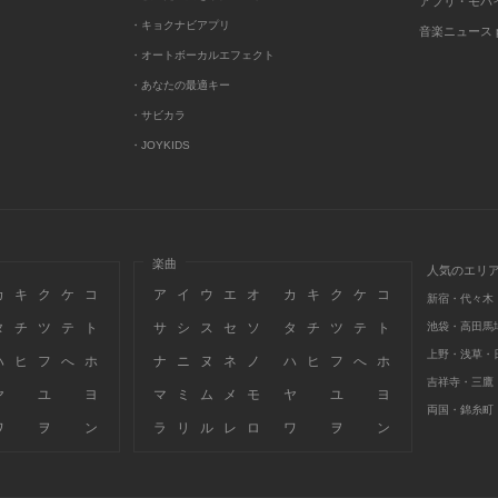
アプリ・モバ
・キョクナビアプリ
音楽ニュース po
・オートボーカルエフェクト
・あなたの最適キー
・サビカラ
・JOYKIDS
楽曲
人気のエリ
カ
キ
ク
ケ
コ
ア
イ
ウ
エ
オ
カ
キ
ク
ケ
コ
新宿・代々木
タ
チ
ツ
テ
ト
サ
シ
ス
セ
ソ
タ
チ
ツ
テ
ト
池袋・高田馬
上野・浅草・
ハ
ヒ
フ
へ
ホ
ナ
ニ
ヌ
ネ
ノ
ハ
ヒ
フ
へ
ホ
吉祥寺・三鷹
ヤ
ユ
ヨ
マ
ミ
ム
メ
モ
ヤ
ユ
ヨ
両国・錦糸町
ワ
ヲ
ン
ラ
リ
ル
レ
ロ
ワ
ヲ
ン