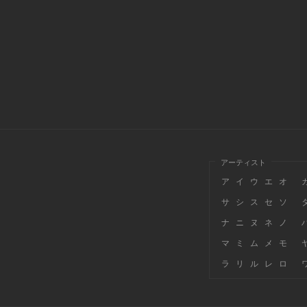
アーティスト
ア
イ
ウ
エ
オ
サ
シ
ス
セ
ソ
ナ
ニ
ヌ
ネ
ノ
マ
ミ
ム
メ
モ
ラ
リ
ル
レ
ロ