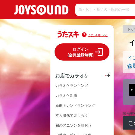
トッ
うたスキって
ログイン
(会員登録無料)
イ
森
お店でカラオケ
カラオケランキング
カラオケ新曲
新曲トレンドランキング
該当デ
本人映像で楽しもう
こ
旬のアニソンを歌おう