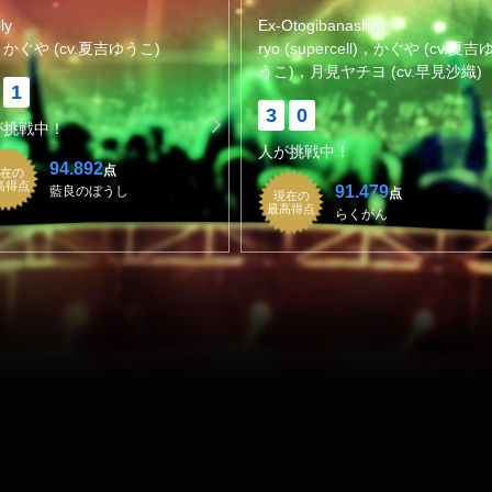
ly
Ex-Otogibanashi
，かぐや (cv.夏吉ゆうこ)
ryo (supercell)，かぐや (cv.夏吉
うこ)，月見ヤチヨ (cv.早見沙織)
1
3
0
が挑戦中！
人が挑戦中！
94.892
点
在の
高得点
91.479
藍良のぼうし
点
現在の
最高得点
らくがん