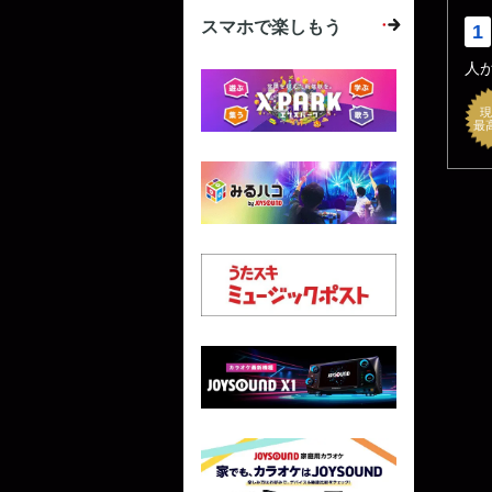
スマホで楽しもう
1
人
現
最