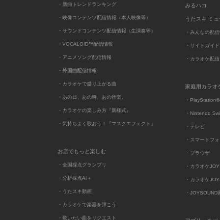
・新曲トレンドランキング
みるハコ
・映像コンテンツ配信情報（本人映像等）
うたスキ ミ
・サウンドコンテンツ配信情報（生演奏等）
・みんなの配信
・VOCALOID™配信情報
・サイトガイド
・アニメソング配信情報
・カラオケ配信
・外国曲配信情報
・カラオケで盛り上がる曲
家庭用カラオ
・あの日、あの時、あの音楽。
・PlayStation®
・カラオケの楽しみ方『新様式』
・Nintendo Sw
・気持ちよく歌おう！『マスクエフェクト』
・テレビ
・スマートフォ
お店でもっと楽しむ
・ブラウザ
・全国採点グランプリ
・カラオケJOYSO
・分析採点AI＋
・カラオケJOYSO
・うたスキ動画
・JOYSOUN
・カラオケで楽器を弾こう
・歌いたい曲をリクエスト