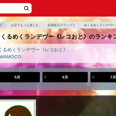
プ
お店でもっと楽しむ
全国採点グランプリ
めくるめくランデヴー
めくるめくランデヴー《レコおと》のランキ
くるめくランデヴー《レコおと》
UWAMOCO
5月
6月
7月