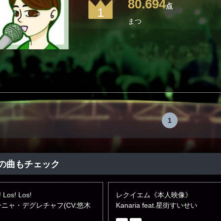
80.694
点
1
まつ
1
の曲もチェック
! Los! Los!
レクイエム《本人映像》
ニャ・デグレチャフ(CV:悠木
Kanaria feat.星街すいせい