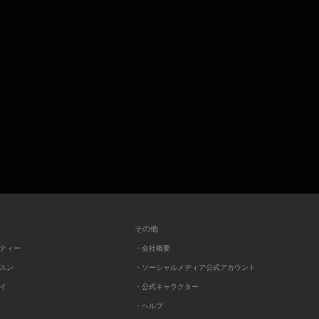
その他
ーティー
・会社概要
ッスン
・ソーシャルメディア公式アカウント
レイ
・公式キャラクター
・ヘルプ