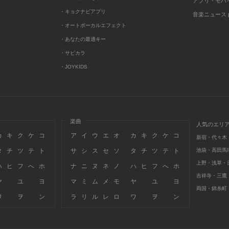
アプリ・モバ
・キョクナビアプリ
音楽ニュース po
・オートボーカルエフェクト
・あなたの最適キー
・サビカラ
・JOYKIDS
楽曲
人気のエリ
カ
キ
ク
ケ
コ
ア
イ
ウ
エ
オ
カ
キ
ク
ケ
コ
新宿・代々木
タ
チ
ツ
テ
ト
サ
シ
ス
セ
ソ
タ
チ
ツ
テ
ト
池袋・高田馬
上野・浅草・
ハ
ヒ
フ
へ
ホ
ナ
ニ
ヌ
ネ
ノ
ハ
ヒ
フ
へ
ホ
吉祥寺・三鷹
ヤ
ユ
ヨ
マ
ミ
ム
メ
モ
ヤ
ユ
ヨ
両国・錦糸町
ワ
ヲ
ン
ラ
リ
ル
レ
ロ
ワ
ヲ
ン