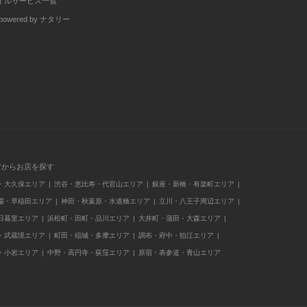
イルサービス一覧
wered by ナタリー
アからお店を探す
・大久保エリア
渋谷・恵比寿・代官山エリア
銀座・新橋・有楽町エリア
場・早稲田エリア
神田・秋葉原・水道橋エリア
立川・八王子周辺エリア
日暮里エリア
浜松町・田町・品川エリア
大井町・蒲田・大森エリア
・武蔵境エリア
町田・稲城・多摩エリア
調布・府中・狛江エリア
・小岩エリア
中野・高円寺・荻窪エリア
原宿・表参道・青山エリア