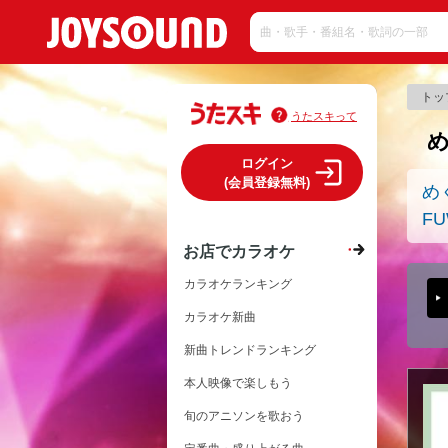
トッ
うたスキって
ログイン
(会員登録無料)
め
F
お店でカラオケ
カラオケランキング
カラオケ新曲
新曲トレンドランキング
本人映像で楽しもう
旬のアニソンを歌おう