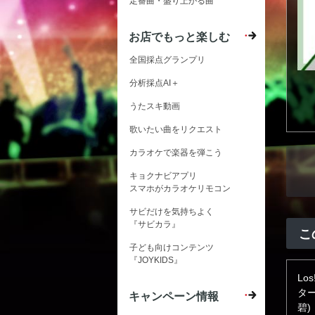
定番曲・盛り上がる曲
お店でもっと楽しむ
全国採点グランプリ
分析採点AI＋
うたスキ動画
歌いたい曲をリクエスト
カラオケで楽器を弾こう
キョクナビアプリ
スマホがカラオケリモコン
サビだけを気持ちよく
『サビカラ』
こ
子ども向けコンテンツ
『JOYKIDS』
Los
ター
キャンペーン情報
碧)