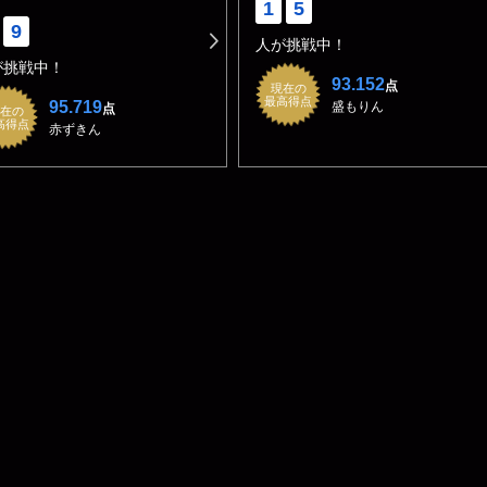
1
5
9
人が挑戦中！
が挑戦中！
93.152
点
現在の
最高得点
95.719
盛もりん
点
在の
高得点
赤ずきん