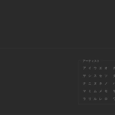
アーティスト
ア
イ
ウ
エ
オ
サ
シ
ス
セ
ソ
ナ
ニ
ヌ
ネ
ノ
マ
ミ
ム
メ
モ
ラ
リ
ル
レ
ロ