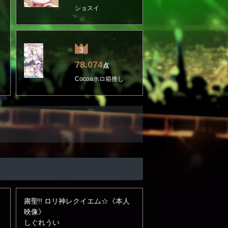
ショスイ
3
78.074
点
Cocoaホロ箱推し
粛聖!! ロリ神レクイエム☆《本人
映像》
しぐれうい