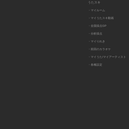
うたスキ
・マイルーム
・マイうたスキ動画
・全国採点GP
・分析採点
・マイりれき
・前回のカラオケ
・マイうた/マイアーティスト
・各種設定