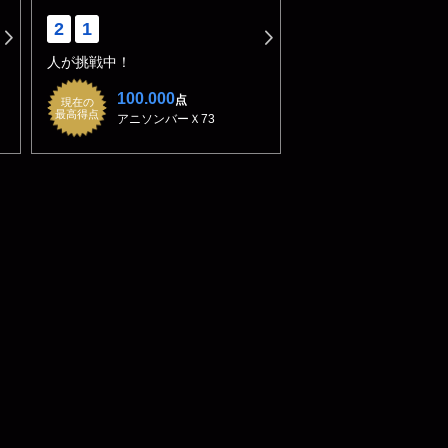
2
1
人が挑戦中！
100.000
点
現在の
最高得点
アニソンバーＸ73