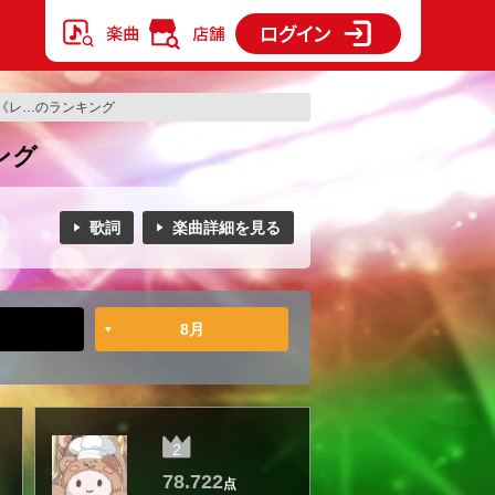
《レ…のランキング
ング
歌詞
楽曲詳細を見る
8月
2
78.722
点