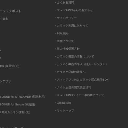
・よくある質問
・JOYSOUNDからのお知らせ
ュージックポスト
・サイトポリシー
中楽曲
・カラオケ利用に当たって
・利用規約
・商標について
・個人情報保護方針
ケ
・カラオケ機器の情報について
4
・カラオケ機器の導入（購入・レンタル）
itch (任天堂HP)
・カラオケ店舗の皆様へ
・スマホアプリ向けカラオケ採点機能SDK
ンアプリ
・ナイト店舗の開業支援情報
・JOYSOUNDライバー事務所について
UND for STREAMER (配信利用)
・Global Site
UND for Steam (家庭用)
・サイトマップ
D家庭用カラオケ機能比較