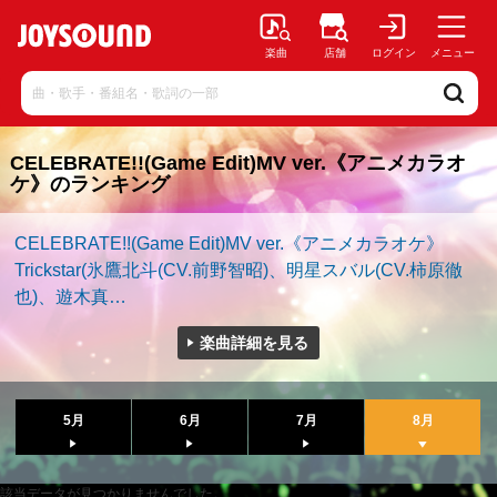
楽曲
店舗
ログイン
メニュー
CELEBRATE!!(Game Edit)MV ver.《アニメカラオ
ケ》のランキング
CELEBRATE!!(Game Edit)MV ver.《アニメカラオケ》
Trickstar(氷鷹北斗(CV.前野智昭)、明星スバル(CV.柿原徹
也)、遊木真…
楽曲詳細を見る
5月
6月
7月
8月
該当データが見つかりませんでした。