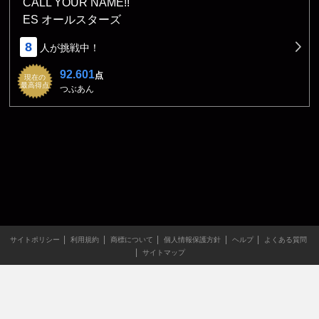
CALL YOUR NAME!!
ES オールスターズ
8
人が挑戦中！
92.601
点
現在の
最高得点
つぶあん
サイトポリシー
利用規約
商標について
個人情報保護方針
ヘルプ
よくある質問
サイトマップ
当サイトのすべての文章や画像などの無断転載・引用を禁じま
す。
Copyright XING INC.All Rights Reserved.