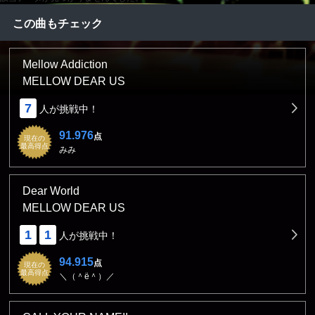
この曲もチェック
Mellow Addiction
MELLOW DEAR US
7
人が挑戦中！
91.976
点
現在の
最高得点
みみ
Dear World
MELLOW DEAR US
1
1
人が挑戦中！
94.915
点
現在の
最高得点
＼（＾ё＾）／