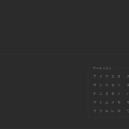
アーティスト
ア
イ
ウ
エ
オ
サ
シ
ス
セ
ソ
ナ
ニ
ヌ
ネ
ノ
マ
ミ
ム
メ
モ
ラ
リ
ル
レ
ロ