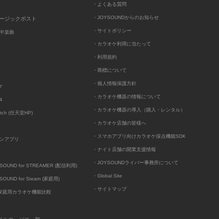
・よくある質問
・JOYSOUNDからのお知らせ
ュージックポスト
・サイトポリシー
中楽曲
・カラオケ利用に当たって
・利用規約
・商標について
・個人情報保護方針
ケ
・カラオケ機器の情報について
4
・カラオケ機器の導入（購入・レンタル）
itch (任天堂HP)
・カラオケ店舗の皆様へ
・スマホアプリ向けカラオケ採点機能SDK
ンアプリ
・ナイト店舗の開業支援情報
・JOYSOUNDライバー事務所について
UND for STREAMER (配信利用)
・Global Site
UND for Steam (家庭用)
・サイトマップ
D家庭用カラオケ機能比較