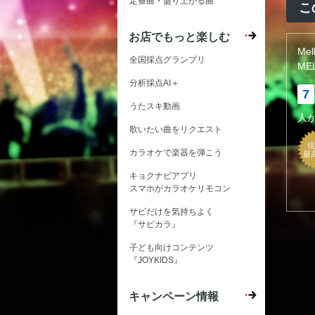
定番曲・盛り上がる曲
こ
お店でもっと楽しむ
Mel
全国採点グランプリ
ME
分析採点AI＋
7
うたスキ動画
人
歌いたい曲をリクエスト
現
カラオケで楽器を弾こう
最
キョクナビアプリ
スマホがカラオケリモコン
サビだけを気持ちよく
『サビカラ』
子ども向けコンテンツ
『JOYKIDS』
キャンペーン情報