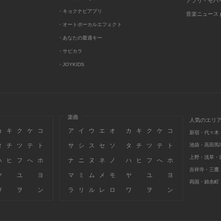
アプリ・モバ
・キョクナビアプリ
音楽ニュース po
・オートボーカルエフェクト
・あなたの最適キー
・サビカラ
・JOYKIDS
楽曲
人気のエリ
カ
キ
ク
ケ
コ
ア
イ
ウ
エ
オ
カ
キ
ク
ケ
コ
新宿・代々木
タ
チ
ツ
テ
ト
サ
シ
ス
セ
ソ
タ
チ
ツ
テ
ト
池袋・高田馬
上野・浅草・
ハ
ヒ
フ
へ
ホ
ナ
ニ
ヌ
ネ
ノ
ハ
ヒ
フ
へ
ホ
吉祥寺・三鷹
ヤ
ユ
ヨ
マ
ミ
ム
メ
モ
ヤ
ユ
ヨ
両国・錦糸町
ワ
ヲ
ン
ラ
リ
ル
レ
ロ
ワ
ヲ
ン