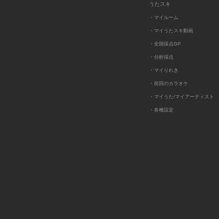
うたスキ
・マイルーム
・マイうたスキ動画
・全国採点GP
・分析採点
・マイりれき
・前回のカラオケ
・マイうた/マイアーティスト
・各種設定