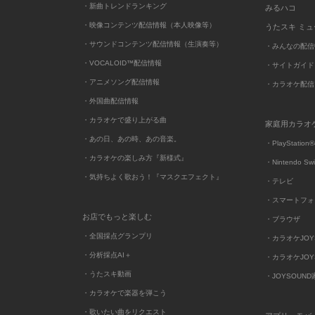
・新曲トレンドランキング
みるハコ
・映像コンテンツ配信情報（本人映像等）
うたスキ ミ
・サウンドコンテンツ配信情報（生演奏等）
・みんなの配信
・VOCALOID™配信情報
・サイトガイド
・アニメソング配信情報
・カラオケ配信
・外国曲配信情報
・カラオケで盛り上がる曲
家庭用カラオ
・あの日、あの時、あの音楽。
・PlayStation®
・カラオケの楽しみ方『新様式』
・Nintendo Sw
・気持ちよく歌おう！『マスクエフェクト』
・テレビ
・スマートフォ
お店でもっと楽しむ
・ブラウザ
・全国採点グランプリ
・カラオケJOYSO
・分析採点AI＋
・カラオケJOYSO
・うたスキ動画
・JOYSOUN
・カラオケで楽器を弾こう
・歌いたい曲をリクエスト