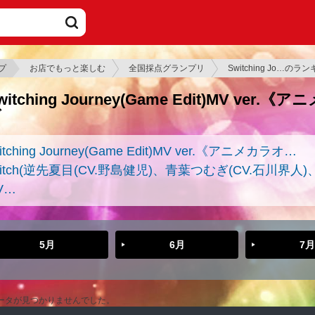
プ
お店でもっと楽しむ
全国採点グランプリ
Switching Jo…のラ
witching Journey(Game Edit)MV v
グ
itching Journey(Game Edit)MV ver.《アニメカラオ…
witch(逆先夏目(CV.野島健児)、青葉つむぎ(CV.石川界人
V…
5月
6月
7月
ータが見つかりませんでした。