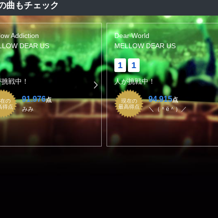
の曲もチェック
low Addiction
Dear World
LLOW DEAR US
MELLOW DEAR US
1
1
が挑戦中！
人が挑戦中！
91.976
94.915
点
点
在の
現在の
高得点
最高得点
みみ
＼（＾ё＾）／