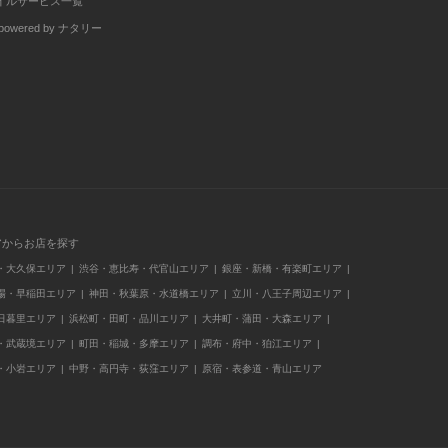
イルサービス一覧
wered by ナタリー
アからお店を探す
・大久保エリア
渋谷・恵比寿・代官山エリア
銀座・新橋・有楽町エリア
場・早稲田エリア
神田・秋葉原・水道橋エリア
立川・八王子周辺エリア
日暮里エリア
浜松町・田町・品川エリア
大井町・蒲田・大森エリア
・武蔵境エリア
町田・稲城・多摩エリア
調布・府中・狛江エリア
・小岩エリア
中野・高円寺・荻窪エリア
原宿・表参道・青山エリア