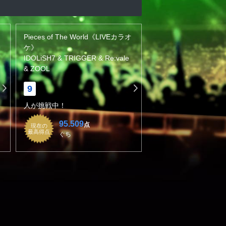
Pieces of The World《LIVEカラオ
ケ》
IDOLiSH7 & TRIGGER & Re:vale
& ZOOL
9
人が挑戦中！
95.509
点
現在の
最高得点
ぐち