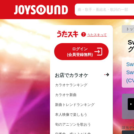
トッ
うたスキって
S
ログイン
(会員登録無料)
Sw
S
お店でカラオケ
(C
カラオケランキング
カラオケ新曲
新曲トレンドランキング
本人映像で楽しもう
旬のアニソンを歌おう
該当デ