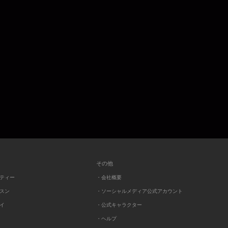
その他
ーティー
・会社概要
ッスン
・ソーシャルメディア公式アカウント
レイ
・公式キャラクター
・ヘルプ