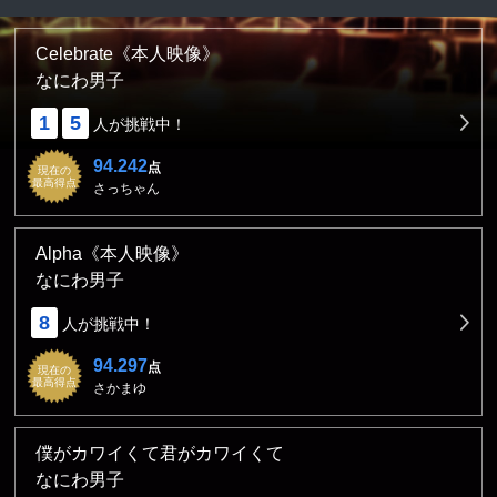
Celebrate《本人映像》
なにわ男子
1
5
人が挑戦中！
94.242
点
現在の
最高得点
さっちゃん
Alpha《本人映像》
なにわ男子
8
人が挑戦中！
94.297
点
現在の
最高得点
さかまゆ
僕がカワイくて君がカワイくて
なにわ男子