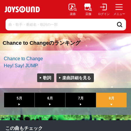
楽曲
店舗
ログイン
メニュー
Chance to Changeのランキング
Chance to Change
Hey! Say! JUMP
歌詞
楽曲詳細を見る
5月
6月
7月
8月
該当データが見つかりませんでした。
この曲もチェック