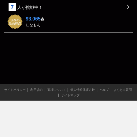
7
人が挑戦中！
93.065
点
現在の
最高得点
しなもん
サイトポリシー
利用規約
商標について
個人情報保護方針
ヘルプ
よくある質問
サイトマップ
当サイトのすべての文章や画像などの無断転載・引用を禁じま
す。
Copyright XING INC.All Rights Reserved.