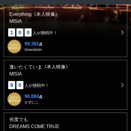
Everything《本人映像》
MISIA
1
0
0
人が挑戦中！
99.392
点
現在の
最高得点
Greenbrier
逢いたくていま《本人映像》
MISIA
9
0
人が挑戦中！
96.884
点
現在の
最高得点
かずにこ
何度でも
DREAMS COME TRUE