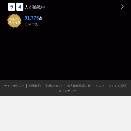
5
4
人が挑戦中！
91.775
点
現在の
最高得点
にゃーお
サイトポリシー
利用規約
商標について
個人情報保護方針
ヘルプ
よくある質問
サイトマップ
当サイトのすべての文章や画像などの無断転載・引用を禁じま
す。
Copyright XING INC.All Rights Reserved.