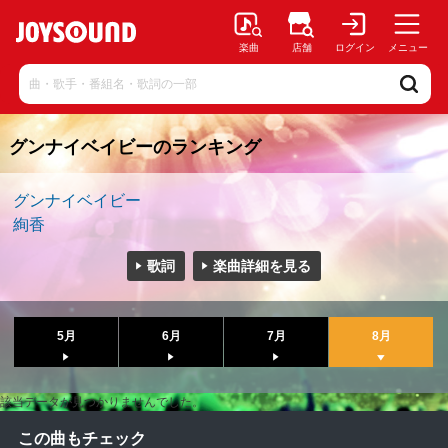
楽曲
店舗
ログイン
メニュー
グンナイベイビーのランキング
グンナイベイビー
絢香
歌詞
楽曲詳細を見る
5月
6月
7月
8月
該当データが見つかりませんでした。
この曲もチェック