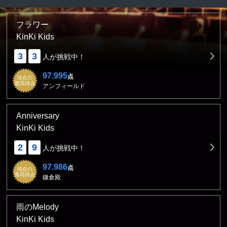
フラワー
KinKi Kids
3
3
人が挑戦中！
97.995
点
現在の
最高得点
アンフィールド
Anniversary
KinKi Kids
2
9
人が挑戦中！
97.986
点
現在の
最高得点
鎌倉殿
雨のMelody
KinKi Kids