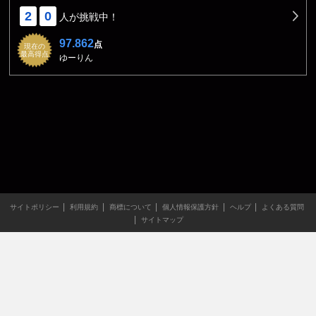
2
0
人が挑戦中！
97.862
点
現在の
最高得点
ゆーりん
サイトポリシー
利用規約
商標について
個人情報保護方針
ヘルプ
よくある質問
サイトマップ
当サイトのすべての文章や画像などの無断転載・引用を禁じま
す。
Copyright XING INC.All Rights Reserved.