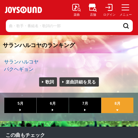
楽曲
店舗
ログイン
メニュー
サランハルコヤのランキング
サランハルコヤ
パクヘギョン
歌詞
楽曲詳細を見る
5月
6月
7月
8月
該当データが見つかりませんでした。
この曲もチェック