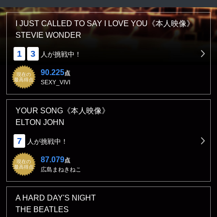
I JUST CALLED TO SAY I LOVE YOU《本人映像》
STEVIE WONDER
1
3
人が挑戦中！
90.225
点
現在の
最高得点
SEXY_VIVI
YOUR SONG《本人映像》
ELTON JOHN
7
人が挑戦中！
87.079
点
現在の
最高得点
広島まねきねこ
A HARD DAY'S NIGHT
THE BEATLES