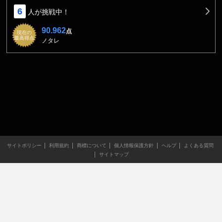
6
人が挑戦中！
90.962
点
現在の
最高得点
ノタレ
サイトポリシー
利用規約
商標について
個人情報保護方針
ヘルプ
よくある質問
サイトマップ
当サイトのすべての文章や画像などの無断転載・引用を禁じま
す。
Copyright XING INC.All Rights Reserved.