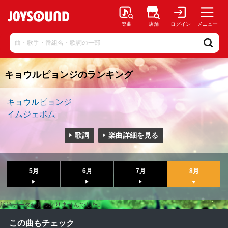
楽曲
店舗
ログイン
メニュー
キョウルピョンジのランキング
キョウルピョンジ
イムジェボム
歌詞
楽曲詳細を見る
5月
6月
7月
8月
該当データが見つかりませんでした。
この曲もチェック