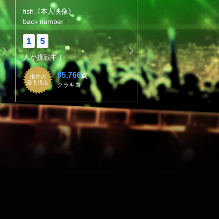
fish《本人映像》
back number
1
5
人が挑戦中！
95.766
点
現在の
最高得点
クラキヨ