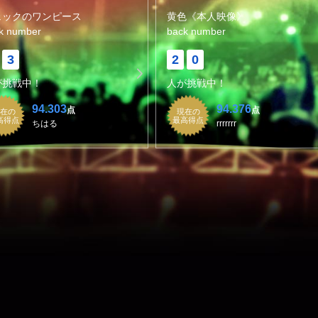
ェックのワンピース
黄色《本人映像》
k number
back number
3
2
0
が挑戦中！
人が挑戦中！
94.303
94.376
点
点
在の
現在の
高得点
最高得点
ちはる
rrrrrrr