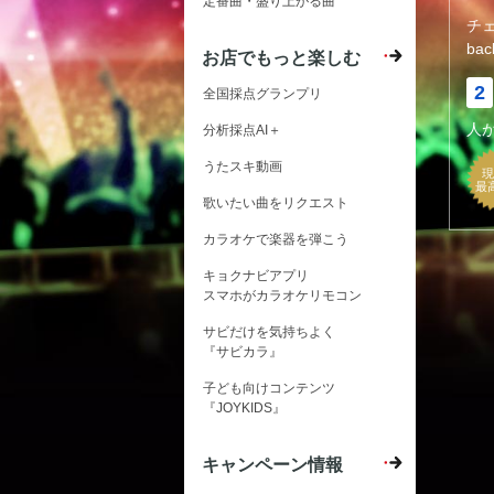
定番曲・盛り上がる曲
チ
bac
お店でもっと楽しむ
2
全国採点グランプリ
人
分析採点AI＋
うたスキ動画
現
最
歌いたい曲をリクエスト
カラオケで楽器を弾こう
キョクナビアプリ
スマホがカラオケリモコン
サビだけを気持ちよく
『サビカラ』
子ども向けコンテンツ
『JOYKIDS』
キャンペーン情報