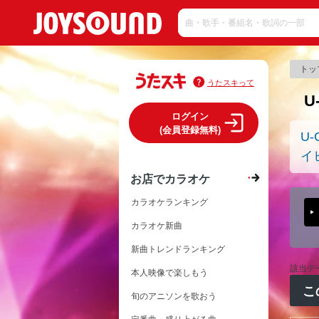
トッ
うたスキって
U
ログイン
(会員登録無料)
U-G
イ
お店でカラオケ
カラオケランキング
カラオケ新曲
新曲トレンドランキング
該当デ
本人映像で楽しもう
こ
旬のアニソンを歌おう