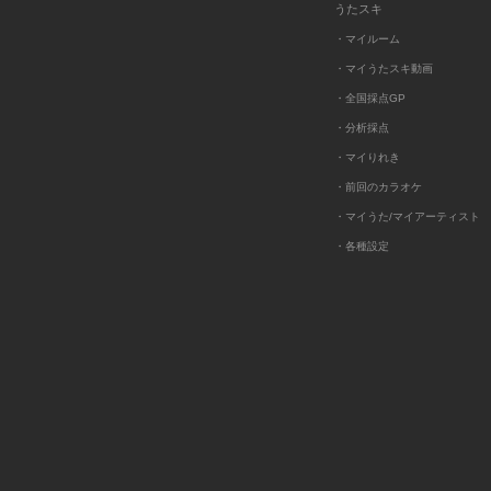
うたスキ
・マイルーム
・マイうたスキ動画
・全国採点GP
・分析採点
・マイりれき
・前回のカラオケ
・マイうた/マイアーティスト
・各種設定