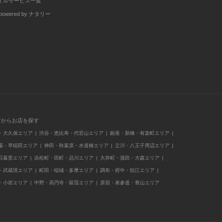
イルサービス一覧
wered by ナタリー
アからお店を探す
・大久保エリア
渋谷・恵比寿・代官山エリア
銀座・新橋・有楽町エリア
場・早稲田エリア
神田・秋葉原・水道橋エリア
立川・八王子周辺エリア
日暮里エリア
浜松町・田町・品川エリア
大井町・蒲田・大森エリア
・武蔵境エリア
町田・稲城・多摩エリア
調布・府中・狛江エリア
・小岩エリア
中野・高円寺・荻窪エリア
原宿・表参道・青山エリア