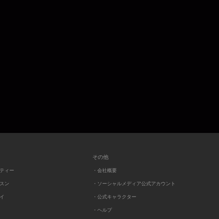
その他
ーティー
・会社概要
ッスン
・ソーシャルメディア公式アカウント
レイ
・公式キャラクター
・ヘルプ