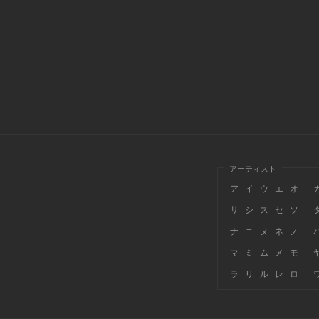
アーティスト
ア
イ
ウ
エ
オ
サ
シ
ス
セ
ソ
ナ
ニ
ヌ
ネ
ノ
マ
ミ
ム
メ
モ
ラ
リ
ル
レ
ロ