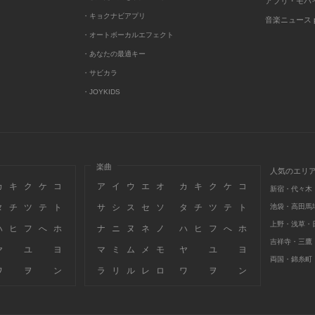
アプリ・モバ
・キョクナビアプリ
音楽ニュース po
・オートボーカルエフェクト
・あなたの最適キー
・サビカラ
・JOYKIDS
楽曲
人気のエリ
カ
キ
ク
ケ
コ
ア
イ
ウ
エ
オ
カ
キ
ク
ケ
コ
新宿・代々木
タ
チ
ツ
テ
ト
サ
シ
ス
セ
ソ
タ
チ
ツ
テ
ト
池袋・高田馬
上野・浅草・
ハ
ヒ
フ
へ
ホ
ナ
ニ
ヌ
ネ
ノ
ハ
ヒ
フ
へ
ホ
吉祥寺・三鷹
ヤ
ユ
ヨ
マ
ミ
ム
メ
モ
ヤ
ユ
ヨ
両国・錦糸町
ワ
ヲ
ン
ラ
リ
ル
レ
ロ
ワ
ヲ
ン