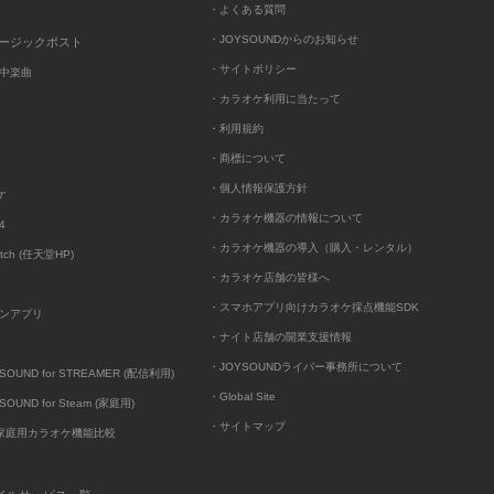
・よくある質問
・JOYSOUNDからのお知らせ
ュージックポスト
・サイトポリシー
中楽曲
・カラオケ利用に当たって
・利用規約
・商標について
・個人情報保護方針
ケ
・カラオケ機器の情報について
4
・カラオケ機器の導入（購入・レンタル）
itch (任天堂HP)
・カラオケ店舗の皆様へ
・スマホアプリ向けカラオケ採点機能SDK
ンアプリ
・ナイト店舗の開業支援情報
・JOYSOUNDライバー事務所について
UND for STREAMER (配信利用)
・Global Site
UND for Steam (家庭用)
・サイトマップ
D家庭用カラオケ機能比較