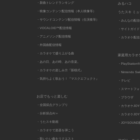
・新曲トレンドランキング
みるハコ
・映像コンテンツ配信情報（本人映像等）
うたスキ ミ
・サウンドコンテンツ配信情報（生演奏等）
・みんなの配信
・VOCALOID™配信情報
・サイトガイド
・アニメソング配信情報
・カラオケ配信
・外国曲配信情報
・カラオケで盛り上がる曲
家庭用カラオ
・あの日、あの時、あの音楽。
・PlayStation®
・カラオケの楽しみ方『新様式』
・Nintendo Sw
・気持ちよく歌おう！『マスクエフェクト』
・テレビ
・スマートフォ
お店でもっと楽しむ
・ブラウザ
・全国採点グランプリ
・カラオケJOYSO
・分析採点AI＋
・カラオケJOYSO
・うたスキ動画
・JOYSOUN
・カラオケで楽器を弾こう
・歌いたい曲をリクエスト