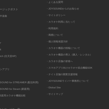
・よくある質問
・JOYSOUNDからのお知らせ
ュージックポスト
・サイトポリシー
中楽曲
・カラオケ利用に当たって
・利用規約
・商標について
・個人情報保護方針
ケ
・カラオケ機器の情報について
4
・カラオケ機器の導入（購入・レンタル）
itch (任天堂HP)
・カラオケ店舗の皆様へ
・スマホアプリ向けカラオケ採点機能SDK
ンアプリ
・ナイト店舗の開業支援情報
・JOYSOUNDライバー事務所について
UND for STREAMER (配信利用)
・Global Site
UND for Steam (家庭用)
・サイトマップ
D家庭用カラオケ機能比較