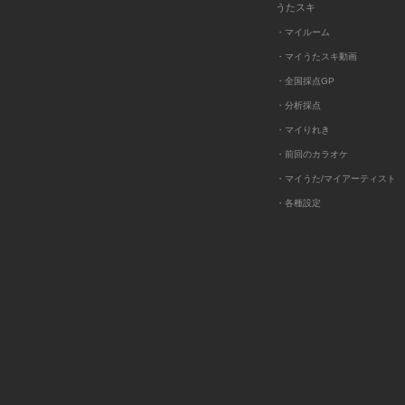
うたスキ
・マイルーム
・マイうたスキ動画
・全国採点GP
・分析採点
・マイりれき
・前回のカラオケ
・マイうた/マイアーティスト
・各種設定