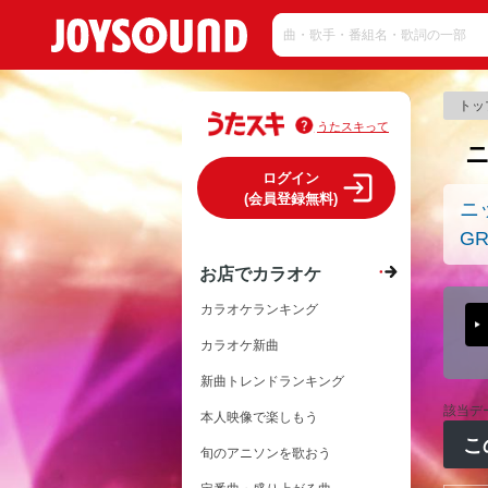
トッ
うたスキって
ログイン
(会員登録無料)
ニ
GR
お店でカラオケ
カラオケランキング
カラオケ新曲
新曲トレンドランキング
該当デ
本人映像で楽しもう
こ
旬のアニソンを歌おう