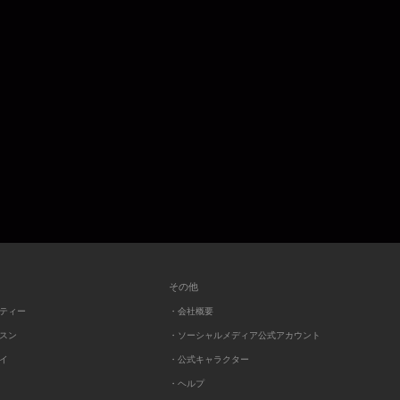
その他
ーティー
・会社概要
ッスン
・ソーシャルメディア公式アカウント
レイ
・公式キャラクター
・ヘルプ