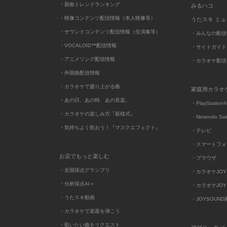
・新曲トレンドランキング
みるハコ
・映像コンテンツ配信情報（本人映像等）
うたスキ ミ
・サウンドコンテンツ配信情報（生演奏等）
・みんなの配信
・VOCALOID™配信情報
・サイトガイド
・アニメソング配信情報
・カラオケ配信
・外国曲配信情報
・カラオケで盛り上がる曲
家庭用カラオ
・あの日、あの時、あの音楽。
・PlayStation®
・カラオケの楽しみ方『新様式』
・Nintendo Sw
・気持ちよく歌おう！『マスクエフェクト』
・テレビ
・スマートフォ
お店でもっと楽しむ
・ブラウザ
・全国採点グランプリ
・カラオケJOYSO
・分析採点AI＋
・カラオケJOYSO
・うたスキ動画
・JOYSOUN
・カラオケで楽器を弾こう
・歌いたい曲をリクエスト