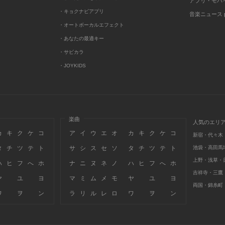
アプリ・モバ
・キョクナビアプリ
音楽ニュース po
・オートボーカルエフェクト
・あなたの最適キー
・サビカラ
・JOYKIDS
楽曲
人気のエリ
カ
キ
ク
ケ
コ
ア
イ
ウ
エ
オ
カ
キ
ク
ケ
コ
新宿・代々木
タ
チ
ツ
テ
ト
サ
シ
ス
セ
ソ
タ
チ
ツ
テ
ト
池袋・高田馬
上野・浅草・
ハ
ヒ
フ
へ
ホ
ナ
ニ
ヌ
ネ
ノ
ハ
ヒ
フ
へ
ホ
吉祥寺・三鷹
ヤ
ユ
ヨ
マ
ミ
ム
メ
モ
ヤ
ユ
ヨ
両国・錦糸町
ワ
ヲ
ン
ラ
リ
ル
レ
ロ
ワ
ヲ
ン