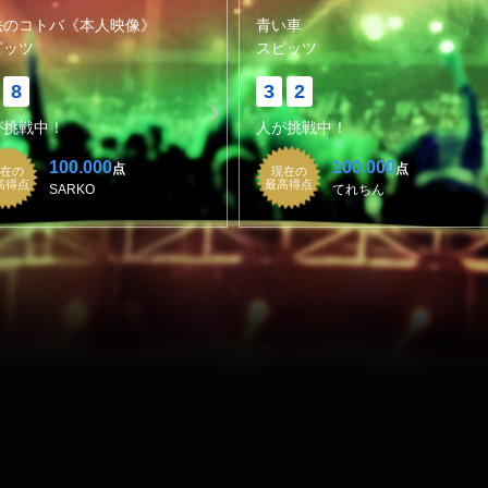
法のコトバ《本人映像》
青い車
ピッツ
スピッツ
8
3
2
が挑戦中！
人が挑戦中！
100.000
100.000
点
点
在の
現在の
高得点
最高得点
SARKO
てれちん