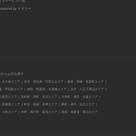
イルサービス一覧
wered by ナタリー
アからお店を探す
・大久保エリア
渋谷・恵比寿・代官山エリア
銀座・新橋・有楽町エリア
場・早稲田エリア
神田・秋葉原・水道橋エリア
立川・八王子周辺エリア
日暮里エリア
浜松町・田町・品川エリア
大井町・蒲田・大森エリア
・武蔵境エリア
町田・稲城・多摩エリア
調布・府中・狛江エリア
・小岩エリア
中野・高円寺・荻窪エリア
原宿・表参道・青山エリア