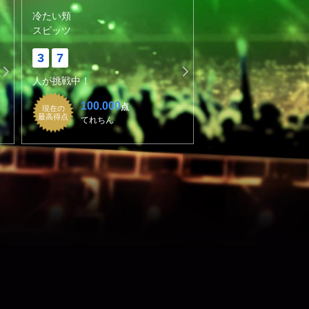
冷たい頬
スピッツ
3
7
人が挑戦中！
100.000
点
現在の
最高得点
てれちん