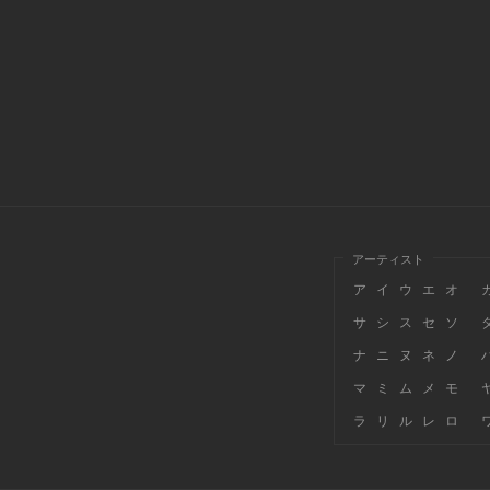
アーティスト
ア
イ
ウ
エ
オ
サ
シ
ス
セ
ソ
ナ
ニ
ヌ
ネ
ノ
マ
ミ
ム
メ
モ
ラ
リ
ル
レ
ロ