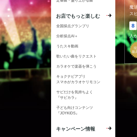
定番曲・盛り上がる曲
魔
ス
お店でもっと楽しむ
8
全国採点グランプリ
人
分析採点AI＋
うたスキ動画
現
最
歌いたい曲をリクエスト
カラオケで楽器を弾こう
キョクナビアプリ
スマホがカラオケリモコン
サビだけを気持ちよく
『サビカラ』
子ども向けコンテンツ
『JOYKIDS』
キャンペーン情報