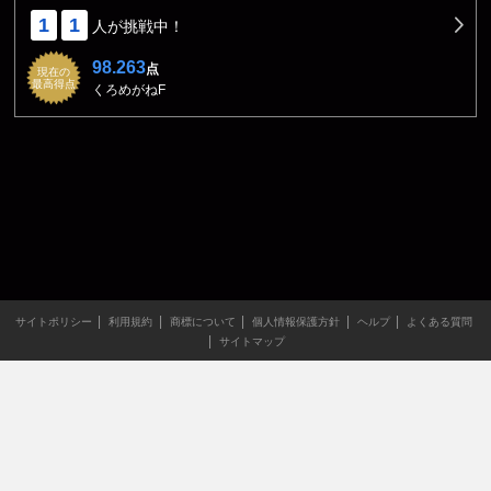
1
1
人が挑戦中！
98.263
点
現在の
最高得点
くろめがねF
サイトポリシー
利用規約
商標について
個人情報保護方針
ヘルプ
よくある質問
サイトマップ
当サイトのすべての文章や画像などの無断転載・引用を禁じま
す。
Copyright XING INC.All Rights Reserved.