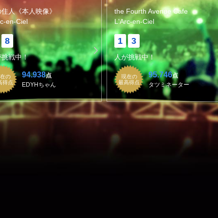
の住人《本人映像》
the Fourth Avenue Cafe
rc-en-Ciel
L'Arc-en-Ciel
8
1
3
が挑戦中！
人が挑戦中！
94.938
95.746
点
点
在の
現在の
高得点
最高得点
EDYHちゃん
タツミネーター