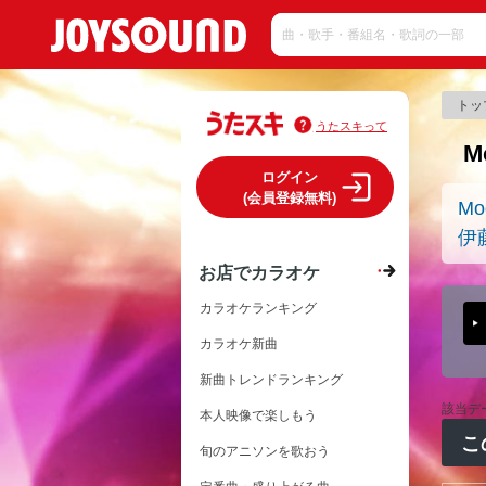
トッ
うたスキって
M
ログイン
(会員登録無料)
Mo
伊
お店でカラオケ
カラオケランキング
カラオケ新曲
新曲トレンドランキング
該当デ
本人映像で楽しもう
こ
旬のアニソンを歌おう