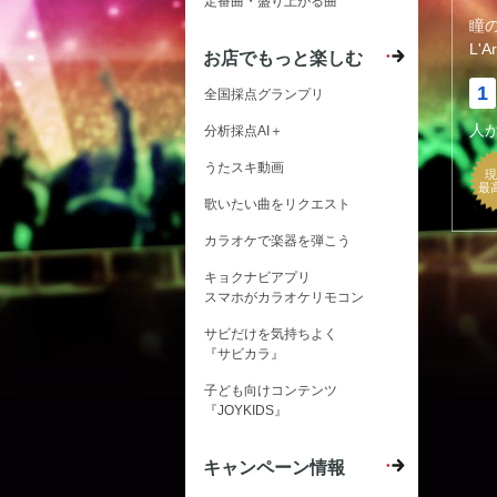
定番曲・盛り上がる曲
瞳
L'A
お店でもっと楽しむ
1
全国採点グランプリ
人
分析採点AI＋
うたスキ動画
現
最
歌いたい曲をリクエスト
カラオケで楽器を弾こう
キョクナビアプリ
スマホがカラオケリモコン
サビだけを気持ちよく
『サビカラ』
子ども向けコンテンツ
『JOYKIDS』
キャンペーン情報