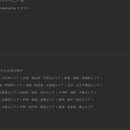
イルサービス一覧
wered by ナタリー
アからお店を探す
・大久保エリア
渋谷・恵比寿・代官山エリア
銀座・新橋・有楽町エリア
場・早稲田エリア
神田・秋葉原・水道橋エリア
立川・八王子周辺エリア
日暮里エリア
浜松町・田町・品川エリア
大井町・蒲田・大森エリア
・武蔵境エリア
町田・稲城・多摩エリア
調布・府中・狛江エリア
・小岩エリア
中野・高円寺・荻窪エリア
原宿・表参道・青山エリア