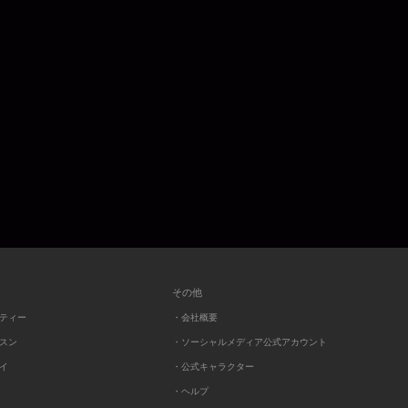
その他
ーティー
・会社概要
ッスン
・ソーシャルメディア公式アカウント
レイ
・公式キャラクター
・ヘルプ