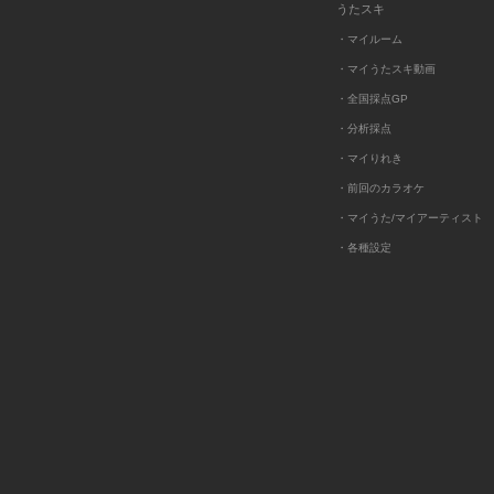
うたスキ
・マイルーム
・マイうたスキ動画
・全国採点GP
・分析採点
・マイりれき
・前回のカラオケ
・マイうた/マイアーティスト
・各種設定