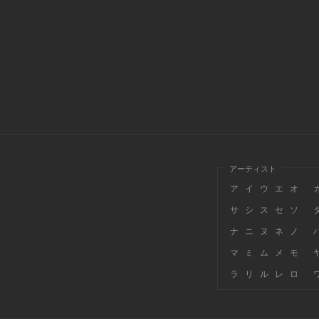
アーティスト
ア
イ
ウ
エ
オ
サ
シ
ス
セ
ソ
ナ
ニ
ヌ
ネ
ノ
マ
ミ
ム
メ
モ
ラ
リ
ル
レ
ロ