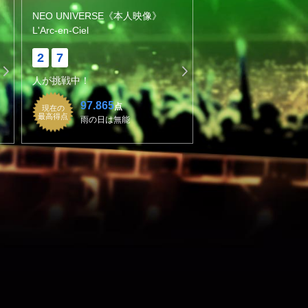
NEO UNIVERSE《本人映像》
L'Arc-en-Ciel
2
7
人が挑戦中！
97.865
点
現在の
最高得点
雨の日は無能