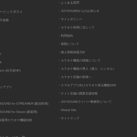
・よくある質問
・JOYSOUNDからのお知らせ
ュージックポスト
・サイトポリシー
中楽曲
・カラオケ利用に当たって
・利用規約
・商標について
・個人情報保護方針
ケ
・カラオケ機器の情報について
4
・カラオケ機器の導入（購入・レンタル）
itch (任天堂HP)
・カラオケ店舗の皆様へ
・スマホアプリ向けカラオケ採点機能SDK
ンアプリ
・ナイト店舗の開業支援情報
・JOYSOUNDライバー事務所について
UND for STREAMER (配信利用)
・Global Site
UND for Steam (家庭用)
・サイトマップ
D家庭用カラオケ機能比較