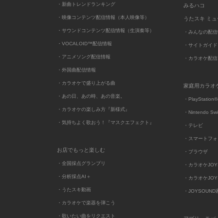
・新曲トレンドランキング
みるハコ
・映像コンテンツ配信情報（本人映像等）
うたスキ ミ
・サウンドコンテンツ配信情報（生演奏等）
・みんなの配信
・VOCALOID™配信情報
・サイトガイド
・アニメソング配信情報
・カラオケ配信
・外国曲配信情報
・カラオケで盛り上がる曲
家庭用カラオ
・あの日、あの時、あの音楽。
・PlayStation®
・カラオケの楽しみ方『新様式』
・Nintendo Sw
・気持ちよく歌おう！『マスクエフェクト』
・テレビ
・スマートフォ
お店でもっと楽しむ
・ブラウザ
・全国採点グランプリ
・カラオケJOYSO
・分析採点AI＋
・カラオケJOYSO
・うたスキ動画
・JOYSOUN
・カラオケで楽器を弾こう
・歌いたい曲をリクエスト