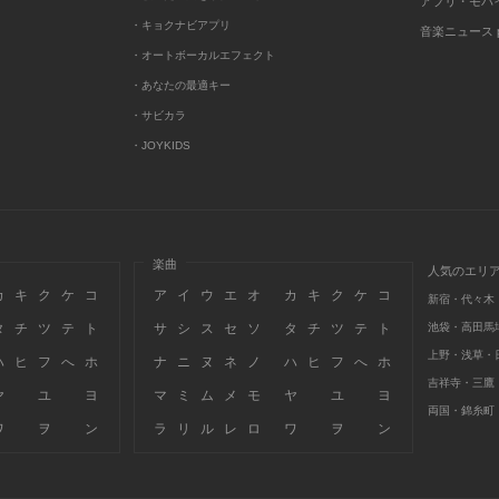
アプリ・モバ
・キョクナビアプリ
音楽ニュース po
・オートボーカルエフェクト
・あなたの最適キー
・サビカラ
・JOYKIDS
楽曲
人気のエリ
カ
キ
ク
ケ
コ
ア
イ
ウ
エ
オ
カ
キ
ク
ケ
コ
新宿・代々木
タ
チ
ツ
テ
ト
サ
シ
ス
セ
ソ
タ
チ
ツ
テ
ト
池袋・高田馬
上野・浅草・
ハ
ヒ
フ
へ
ホ
ナ
ニ
ヌ
ネ
ノ
ハ
ヒ
フ
へ
ホ
吉祥寺・三鷹
ヤ
ユ
ヨ
マ
ミ
ム
メ
モ
ヤ
ユ
ヨ
両国・錦糸町
ワ
ヲ
ン
ラ
リ
ル
レ
ロ
ワ
ヲ
ン