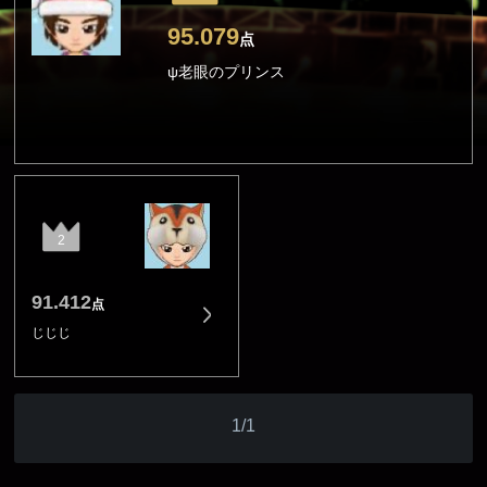
95.079
点
ψ老眼のプリンス
2
91.412
点
じじじ
1/1