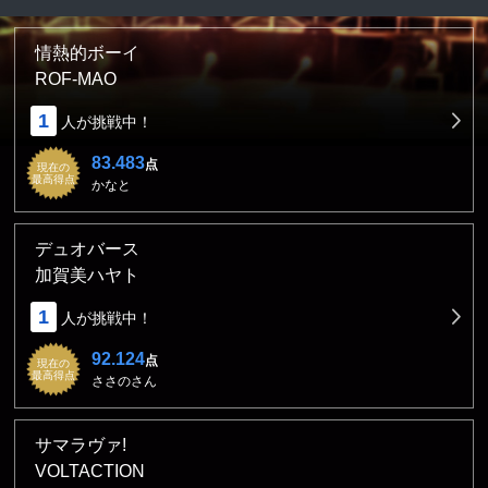
情熱的ボーイ
ROF-MAO
1
人が挑戦中！
83.483
点
現在の
最高得点
かなと
デュオバース
加賀美ハヤト
1
人が挑戦中！
92.124
点
現在の
最高得点
ささのさん
サマラヴァ!
VOLTACTION