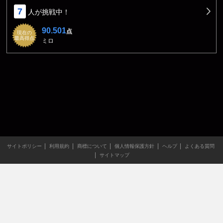
7
人が挑戦中！
90.501
点
現在の
最高得点
ミロ
サイトポリシー
利用規約
商標について
個人情報保護方針
ヘルプ
よくある質問
サイトマップ
当サイトのすべての文章や画像などの無断転載・引用を禁じま
す。
Copyright XING INC.All Rights Reserved.