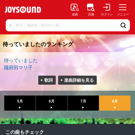
楽曲
店舗
ログイン
メニュー
待っていましたのランキング
待っていました
國府田マリ子
歌詞
楽曲詳細を見る
5月
6月
7月
8月
該当データが見つかりませんでした。
この曲もチェック