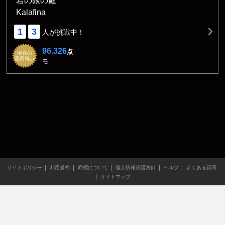
君の銀の庭
Kalafina
1
3
人が挑戦中！
96.326
点
現在の
最高得点
モ
サイトポリシー
利用規約
商標について
個人情報保護方針
ヘルプ
よくある質問
サイトマップ
当サイトのすべての文章や画像などの無断転載・引用を禁じま
す。
Copyright XING INC.All Rights Reserved.