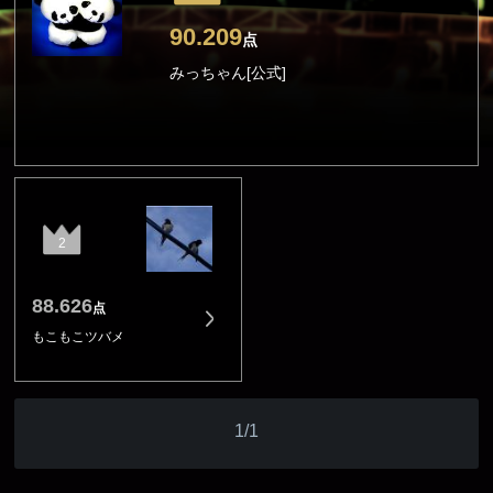
90.209
点
みっちゃん[公式]
2
88.626
点
もこもこツバメ
1/1