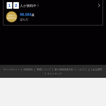
1
2
人が挑戦中！
96.084
点
現在の
最高得点
ぱんだ
サイトポリシー
利用規約
商標について
個人情報保護方針
ヘルプ
よくある質問
サイトマップ
当サイトのすべての文章や画像などの無断転載・引用を禁じま
す。
Copyright XING INC.All Rights Reserved.