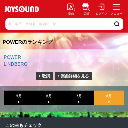
楽曲
店舗
ログイン
メニュー
POWERのランキング
POWER
LINDBERG
歌詞
楽曲詳細を見る
5月
6月
7月
8月
該当データが見つかりませんでした。
この曲もチェック