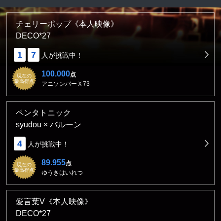
チェリーポップ《本人映像》
DECO*27
1
7
人が挑戦中！
100.000
点
現在の
最高得点
アニソンバーＸ73
ペンタトニック
syudou × バルーン
4
人が挑戦中！
89.955
点
現在の
最高得点
ゆうきはいれつ
愛言葉V《本人映像》
DECO*27