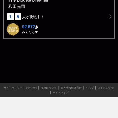
The Biggest Dreamer
和田光司
1
5
人が挑戦中！
92.672
点
現在の
最高得点
みくたろす
サイトポリシー
利用規約
商標について
個人情報保護方針
ヘルプ
よくある質問
サイトマップ
当サイトのすべての文章や画像などの無断転載・引用を禁じま
す。
Copyright XING INC.All Rights Reserved.