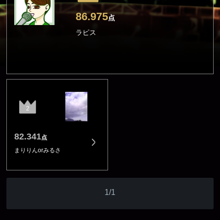
86.975
点
ラピス
2
82.341
点
まりりんorみるさ
1/1