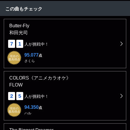
この曲もチェック
Butter-Fly
和田光司
7
1
人が挑戦中！
95.077
点
現在の
最高得点
さくら
COLORS《アニメカラオケ》
FLOW
2
5
人が挑戦中！
94.350
点
現在の
最高得点
ハル