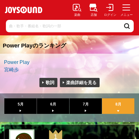
楽曲
店舗
ログイン
メニュー
Power Playのランキング
Power Play
宮崎歩
歌詞
楽曲詳細を見る
5月
6月
7月
8月
1