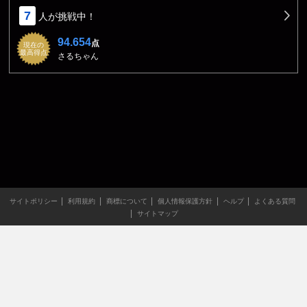
7
人が挑戦中！
94.654
点
現在の
最高得点
さるちゃん
サイトポリシー
利用規約
商標について
個人情報保護方針
ヘルプ
よくある質問
サイトマップ
当サイトのすべての文章や画像などの無断転載・引用を禁じま
す。
Copyright XING INC.All Rights Reserved.