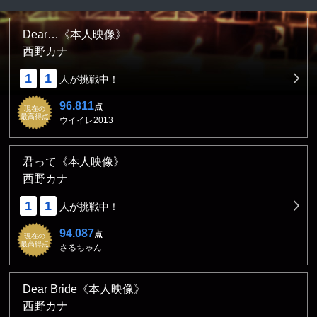
Dear…《本人映像》
西野カナ
1
1
人が挑戦中！
96.811
点
現在の
最高得点
ウイイレ2013
君って《本人映像》
西野カナ
1
1
人が挑戦中！
94.087
点
現在の
最高得点
さるちゃん
Dear Bride《本人映像》
西野カナ