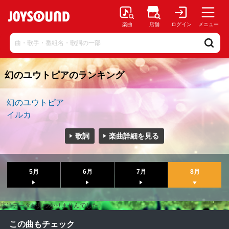
楽曲
店舗
ログイン
メニュー
幻のユウトピアのランキング
幻のユウトピア
イルカ
歌詞
楽曲詳細を見る
5月
6月
7月
8月
該当データが見つかりませんでした。
この曲もチェック