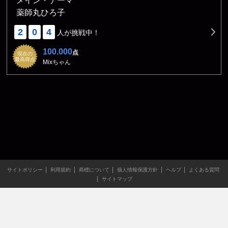
メイン・テーマ
薬師丸ひろ子
2
0
4
人が挑戦中！
100.000
点
現在の
最高得点
Mixちゃん
サイトポリシー
利用規約
商標について
個人情報保護方針
ヘルプ
よくある質問
サイトマップ
当サイトのすべての文章や画像などの無断転載・引用を禁じま
す。
Copyright XING INC.All Rights Reserved.