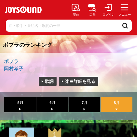
楽曲
店舗
ログイン
メニュー
ポプラのランキング
ポプラ
岡村孝子
歌詞
楽曲詳細を見る
5月
6月
7月
8月
1