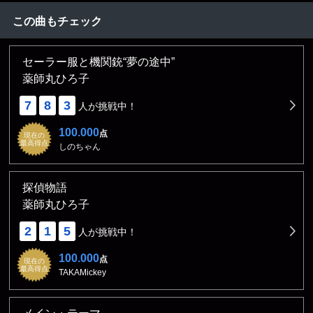
この曲もチェック
セーラー服と機関銃“夢の途中”
薬師丸ひろ子
7
8
3
人が挑戦中！
100.000
点
現在の
最高得点
しのちゃん
探偵物語
薬師丸ひろ子
2
1
5
人が挑戦中！
100.000
点
現在の
最高得点
TAKAMickey