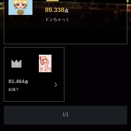
89.338
点
ドンちゃっく
2
81.464
点
結城了
1/1