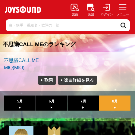
楽曲
店舗
ログイン
メニュー
不思議CALL MEのランキング
不思議CALL ME
MIQ(MIO)
歌詞
楽曲詳細を見る
5月
6月
7月
8月
1