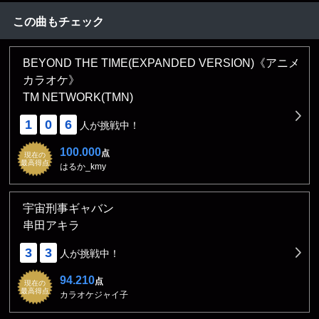
この曲もチェック
BEYOND THE TIME(EXPANDED VERSION)《アニメ
カラオケ》
TM NETWORK(TMN)
1
0
6
人が挑戦中！
100.000
点
現在の
最高得点
はるか_kmy
宇宙刑事ギャバン
串田アキラ
3
3
人が挑戦中！
94.210
点
現在の
最高得点
カラオケジャイ子