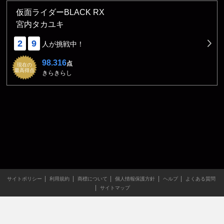
仮面ライダーBLACK RX
宮内タカユキ
2
9
人が挑戦中！
98.316
点
現在の
最高得点
きらきらし
サイトポリシー
利用規約
商標について
個人情報保護方針
ヘルプ
よくある質問
サイトマップ
当サイトのすべての文章や画像などの無断転載・引用を禁じま
す。
Copyright XING INC.All Rights Reserved.