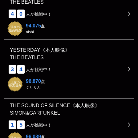
THE BEATLES
4
0
人が挑戦中！
94.075
点
現在の
最高得点
nishi
YESTERDAY《本人映像》
THE BEATLES
3
4
人が挑戦中！
96.870
点
現在の
最高得点
ぐりりん
THE SOUND OF SILENCE《本人映像》
SIMON&GARFUNKEL
1
5
人が挑戦中！
96.039
点
現在の