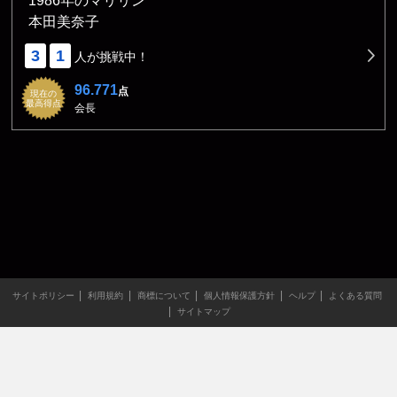
1986年のマリリン
本田美奈子
3
1
人が挑戦中！
96.771
点
現在の
最高得点
会長
サイトポリシー
利用規約
商標について
個人情報保護方針
ヘルプ
よくある質問
サイトマップ
当サイトのすべての文章や画像などの無断転載・引用を禁じま
す。
Copyright XING INC.All Rights Reserved.