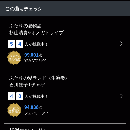
この曲もチェック
ふたりの夏物語
杉山清貴&オメガトライブ
5
4
人が挑戦中！
99.001
点
現在の
最高得点
YAMATO2199
ふたりの愛ランド《生演奏》
石川優子&チャゲ
4
8
人が挑戦中！
94.838
点
現在の
最高得点
フェアリーアイ