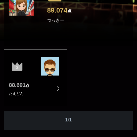
89.074
点
つっきー
2
88.691
点
たえどん
1/1