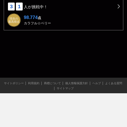
3
1
人が挑戦中！
98.774
点
現在の
最高得点
カラフル☆ベリー
サイトポリシー
利用規約
商標について
個人情報保護方針
ヘルプ
よくある質問
サイトマップ
当サイトのすべての文章や画像などの無断転載・引用を禁じま
す。
Copyright XING INC.All Rights Reserved.