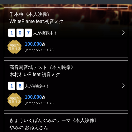
千本桜《本人映像》
WhiteFlame feat.初音ミク
1
0
7
人が挑戦中！
100.000
点
現在の
最高得点
アニソンバーＸ73
高音厨音域テスト《本人映像》
木村わいP feat.初音ミク
1
6
人が挑戦中！
100.000
点
現在の
最高得点
アニソンバーＸ73
きょういくばんぐみのテーマ《本人映像》
やみの おねえさん