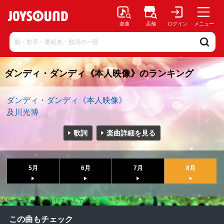
楽曲
店舗
ログイン
メニュー
ダンディ・ダンディ《本人映像》のランキング
ダンディ・ダンディ《本人映像》
及川光博
歌詞
楽曲詳細を見る
5月
6月
7月
8月
該当データが見つかりませんでした。
この曲もチェック