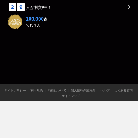
2
9
人が挑戦中！
100.000
点
現在の
最高得点
てれちん
サイトポリシー
利用規約
商標について
個人情報保護方針
ヘルプ
よくある質問
サイトマップ
当サイトのすべての文章や画像などの無断転載・引用を禁じま
す。
Copyright XING INC.All Rights Reserved.