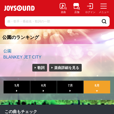
楽曲
店舗
ログイン
メニュー
公園のランキング
公園
BLANKEY JET CITY
歌詞
楽曲詳細を見る
5月
6月
7月
8月
該当データが見つかりませんでした。
この曲もチェック