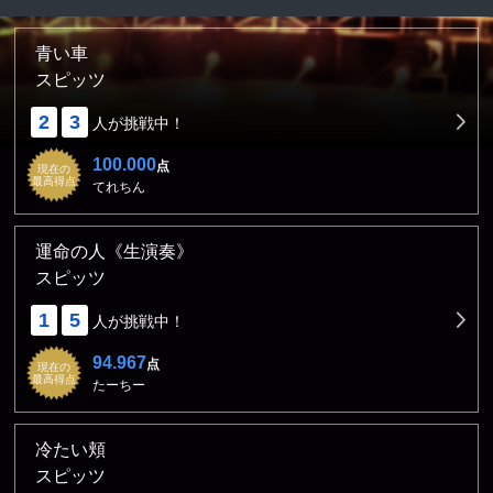
青い車
スピッツ
2
3
人が挑戦中！
100.000
点
現在の
最高得点
てれちん
運命の人《生演奏》
スピッツ
1
5
人が挑戦中！
94.967
点
現在の
最高得点
たーちー
冷たい頬
スピッツ