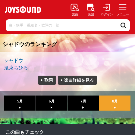
楽曲
店舗
ログイン
メニュー
シャドウのランキング
シャドウ
鬼束ちひろ
歌詞
楽曲詳細を見る
5月
6月
7月
8月
該当データが見つかりませんでした。
この曲もチェック