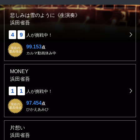
悲しみは雪のように《生演奏》
浜田省吾
4
9
人が挑戦中！
99.153
点
現在の
最高得点
カルマ動画休み中
MONEY
浜田省吾
1
1
人が挑戦中！
97.454
点
現在の
最高得点
ひかえあみひ
片想い
浜田省吾