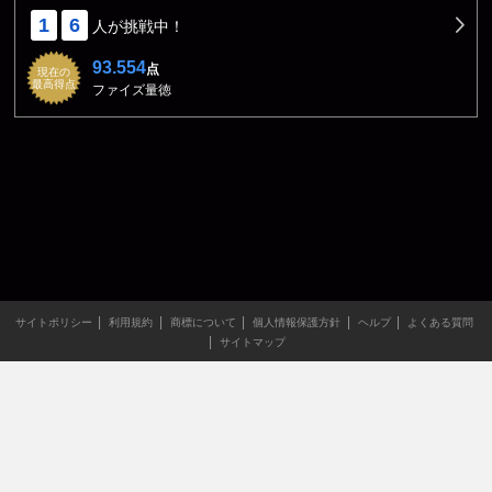
1
6
人が挑戦中！
93.554
点
現在の
最高得点
ファイズ量徳
サイトポリシー
利用規約
商標について
個人情報保護方針
ヘルプ
よくある質問
サイトマップ
当サイトのすべての文章や画像などの無断転載・引用を禁じま
す。
Copyright XING INC.All Rights Reserved.