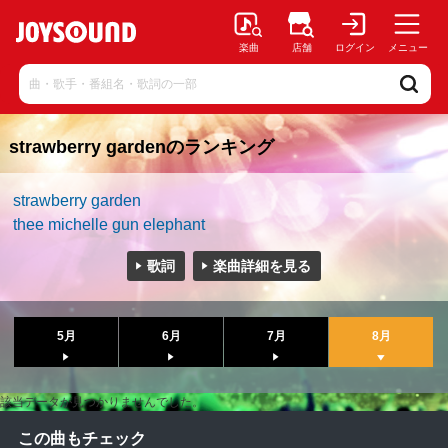
楽曲
店舗
ログイン
メニュー
strawberry gardenのランキング
strawberry garden
thee michelle gun elephant
歌詞
楽曲詳細を見る
5月
6月
7月
8月
該当データが見つかりませんでした。
この曲もチェック