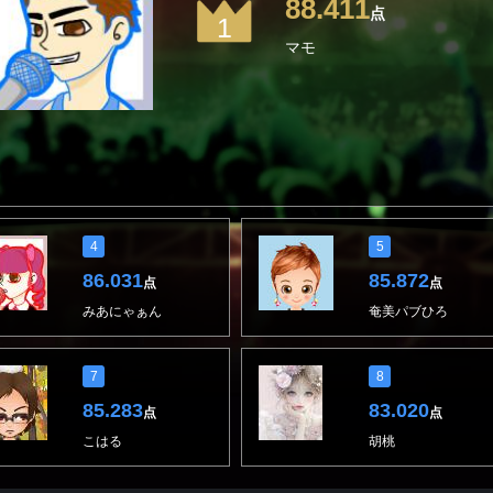
88.411
点
1
マモ
4
5
86.031
85.872
点
点
みあにゃぁん
奄美パブひろ
7
8
85.283
83.020
点
点
こはる
胡桃