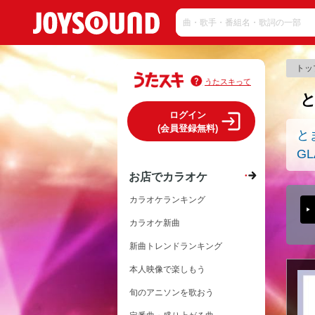
トッ
うたスキって
ログイン
(会員登録無料)
と
GL
お店でカラオケ
カラオケランキング
カラオケ新曲
新曲トレンドランキング
本人映像で楽しもう
旬のアニソンを歌おう