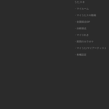
うたスキ
・マイルーム
・マイうたスキ動画
・全国採点GP
・分析採点
・マイりれき
・前回のカラオケ
・マイうた/マイアーティスト
・各種設定