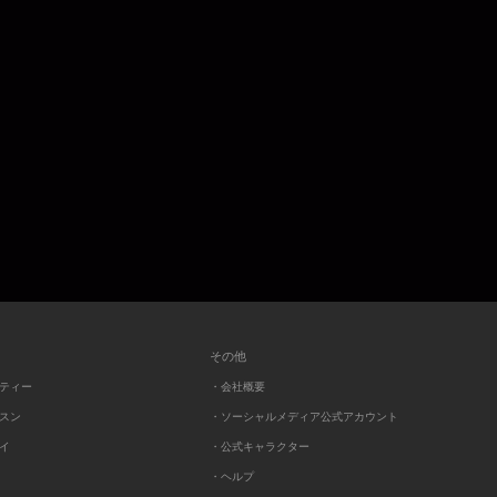
その他
ーティー
・会社概要
ッスン
・ソーシャルメディア公式アカウント
レイ
・公式キャラクター
・ヘルプ