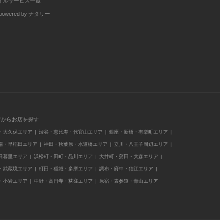
イルサービス一覧
wered by ナタリー
アからお店を探す
・大久保エリア
渋谷・恵比寿・代官山エリア
銀座・新橋・有楽町エリア
場・早稲田エリア
神田・秋葉原・水道橋エリア
立川・八王子周辺エリア
日暮里エリア
浜松町・田町・品川エリア
大井町・蒲田・大森エリア
・武蔵境エリア
町田・稲城・多摩エリア
調布・府中・狛江エリア
・小岩エリア
中野・高円寺・荻窪エリア
原宿・表参道・青山エリア