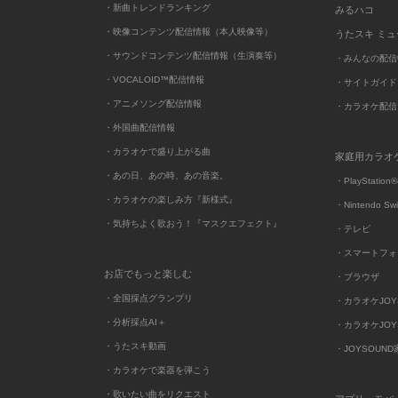
・新曲トレンドランキング
みるハコ
・映像コンテンツ配信情報（本人映像等）
うたスキ ミ
・サウンドコンテンツ配信情報（生演奏等）
・みんなの配信
・VOCALOID™配信情報
・サイトガイド
・アニメソング配信情報
・カラオケ配信
・外国曲配信情報
・カラオケで盛り上がる曲
家庭用カラオ
・あの日、あの時、あの音楽。
・PlayStation®
・カラオケの楽しみ方『新様式』
・Nintendo Sw
・気持ちよく歌おう！『マスクエフェクト』
・テレビ
・スマートフォ
お店でもっと楽しむ
・ブラウザ
・全国採点グランプリ
・カラオケJOYSO
・分析採点AI＋
・カラオケJOYSO
・うたスキ動画
・JOYSOUN
・カラオケで楽器を弾こう
・歌いたい曲をリクエスト