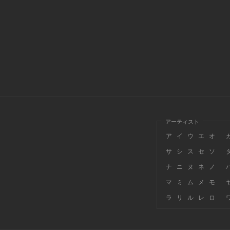
アーティスト
ア
イ
ウ
エ
オ
サ
シ
ス
セ
ソ
ナ
ニ
ヌ
ネ
ノ
マ
ミ
ム
メ
モ
ラ
リ
ル
レ
ロ