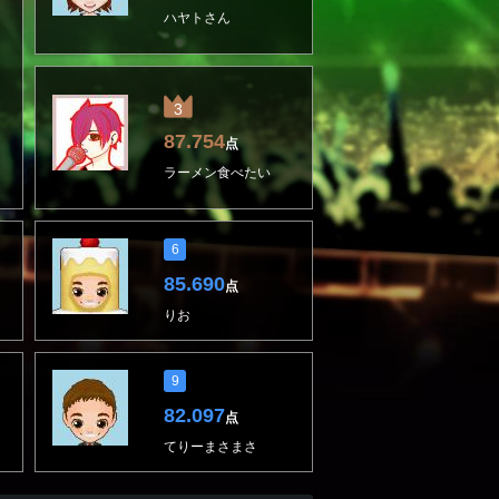
ハヤトさん
3
87.754
点
ラーメン食べたい
6
85.690
点
りお
9
82.097
点
てりーまさまさ