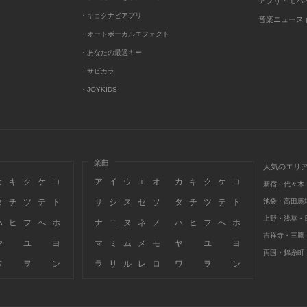
アプリ・モバ
・キョクナビアプリ
音楽ニュース po
・オートボーカルエフェクト
・あなたの最適キー
・サビカラ
・JOYKIDS
楽曲
人気のエリ
カ
キ
ク
ケ
コ
ア
イ
ウ
エ
オ
カ
キ
ク
ケ
コ
新宿・代々木
タ
チ
ツ
テ
ト
サ
シ
ス
セ
ソ
タ
チ
ツ
テ
ト
池袋・高田馬
上野・浅草・
ハ
ヒ
フ
へ
ホ
ナ
ニ
ヌ
ネ
ノ
ハ
ヒ
フ
へ
ホ
吉祥寺・三鷹
ヤ
ユ
ヨ
マ
ミ
ム
メ
モ
ヤ
ユ
ヨ
両国・錦糸町
ワ
ヲ
ン
ラ
リ
ル
レ
ロ
ワ
ヲ
ン