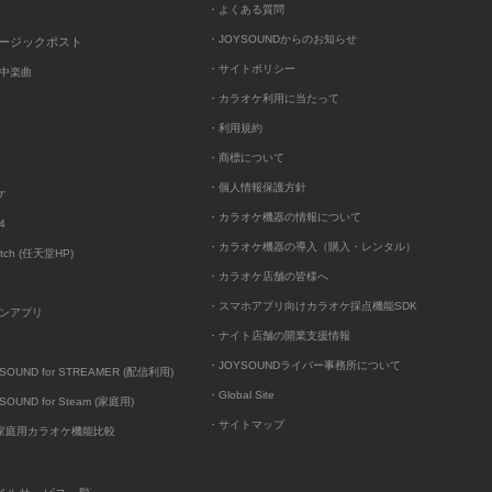
・よくある質問
・JOYSOUNDからのお知らせ
ュージックポスト
・サイトポリシー
中楽曲
・カラオケ利用に当たって
・利用規約
・商標について
・個人情報保護方針
ケ
・カラオケ機器の情報について
4
・カラオケ機器の導入（購入・レンタル）
itch (任天堂HP)
・カラオケ店舗の皆様へ
・スマホアプリ向けカラオケ採点機能SDK
ンアプリ
・ナイト店舗の開業支援情報
・JOYSOUNDライバー事務所について
UND for STREAMER (配信利用)
・Global Site
UND for Steam (家庭用)
・サイトマップ
D家庭用カラオケ機能比較