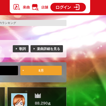
のランキング
歌詞
楽曲詳細を見る
8月
2
88.290
点