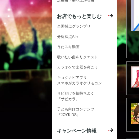
定番曲・盛り上がる曲
お店でもっと楽しむ
全国採点グランプリ
分析採点AI＋
うたスキ動画
歌いたい曲をリクエスト
カラオケで楽器を弾こう
キョクナビアプリ
スマホがカラオケリモコン
サビだけを気持ちよく
『サビカラ』
子ども向けコンテンツ
『JOYKIDS』
キャンペーン情報