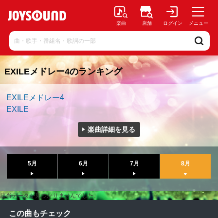
楽曲
店舗
ログイン
メニュー
EXILEメドレー4のランキング
EXILEメドレー4
EXILE
楽曲詳細を見る
5月
6月
7月
8月
該当データが見つかりませんでした。
この曲もチェック