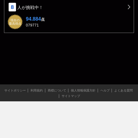
8
人が挑戦中！
94.884
点
現在の
最高得点
079771
サイトポリシー
利用規約
商標について
個人情報保護方針
ヘルプ
よくある質問
サイトマップ
当サイトのすべての文章や画像などの無断転載・引用を禁じま
す。
Copyright XING INC.All Rights Reserved.