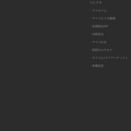
うたスキ
・マイルーム
・マイうたスキ動画
・全国採点GP
・分析採点
・マイりれき
・前回のカラオケ
・マイうた/マイアーティスト
・各種設定