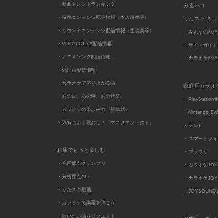
・新曲トレンドランキング
みるハコ
・映像コンテンツ配信情報（本人映像等）
うたスキ ミ
・サウンドコンテンツ配信情報（生演奏等）
・みんなの配信
・VOCALOID™配信情報
・サイトガイド
・アニメソング配信情報
・カラオケ配信
・外国曲配信情報
・カラオケで盛り上がる曲
家庭用カラオ
・あの日、あの時、あの音楽。
・PlayStation®
・カラオケの楽しみ方『新様式』
・Nintendo Sw
・気持ちよく歌おう！『マスクエフェクト』
・テレビ
・スマートフォ
お店でもっと楽しむ
・ブラウザ
・全国採点グランプリ
・カラオケJOYSO
・分析採点AI＋
・カラオケJOYSO
・うたスキ動画
・JOYSOUN
・カラオケで楽器を弾こう
・歌いたい曲をリクエスト