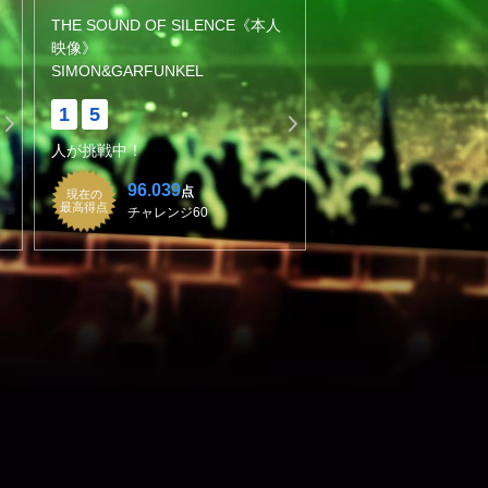
THE SOUND OF SILENCE《本人
映像》
SIMON&GARFUNKEL
1
5
人が挑戦中！
96.039
点
現在の
最高得点
チャレンジ60