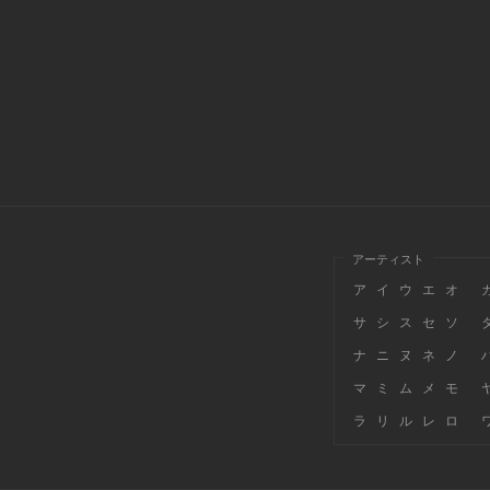
アーティスト
ア
イ
ウ
エ
オ
サ
シ
ス
セ
ソ
ナ
ニ
ヌ
ネ
ノ
マ
ミ
ム
メ
モ
ラ
リ
ル
レ
ロ