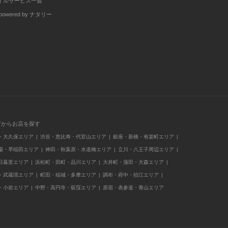
イルサービス一覧
wered by ナタリー
アからお店を探す
・大久保エリア
渋谷・恵比寿・代官山エリア
銀座・新橋・有楽町エリア
場・早稲田エリア
神田・秋葉原・水道橋エリア
立川・八王子周辺エリア
日暮里エリア
浜松町・田町・品川エリア
大井町・蒲田・大森エリア
・武蔵境エリア
町田・稲城・多摩エリア
調布・府中・狛江エリア
・小岩エリア
中野・高円寺・荻窪エリア
原宿・表参道・青山エリア