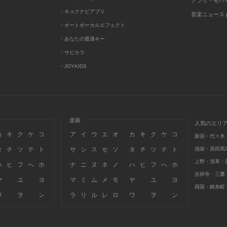
アプリ・モバ
・キョクナビアプリ
音楽ニュース po
・オートボーカルエフェクト
・あなたの最適キー
・サビカラ
・JOYKIDS
楽曲
人気のエリ
カ
キ
ク
ケ
コ
ア
イ
ウ
エ
オ
カ
キ
ク
ケ
コ
新宿・代々木
タ
チ
ツ
テ
ト
サ
シ
ス
セ
ソ
タ
チ
ツ
テ
ト
池袋・高田馬
上野・浅草・
ハ
ヒ
フ
へ
ホ
ナ
ニ
ヌ
ネ
ノ
ハ
ヒ
フ
へ
ホ
吉祥寺・三鷹
ヤ
ユ
ヨ
マ
ミ
ム
メ
モ
ヤ
ユ
ヨ
両国・錦糸町
ワ
ヲ
ン
ラ
リ
ル
レ
ロ
ワ
ヲ
ン