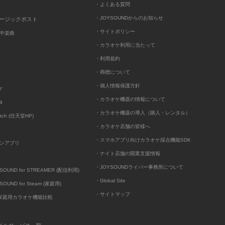
・よくある質問
・JOYSOUNDからのお知らせ
ュージックポスト
・サイトポリシー
中楽曲
・カラオケ利用に当たって
・利用規約
・商標について
・個人情報保護方針
ケ
・カラオケ機器の情報について
4
・カラオケ機器の導入（購入・レンタル）
itch (任天堂HP)
・カラオケ店舗の皆様へ
・スマホアプリ向けカラオケ採点機能SDK
ンアプリ
・ナイト店舗の開業支援情報
・JOYSOUNDライバー事務所について
UND for STREAMER (配信利用)
・Global Site
UND for Steam (家庭用)
・サイトマップ
D家庭用カラオケ機能比較