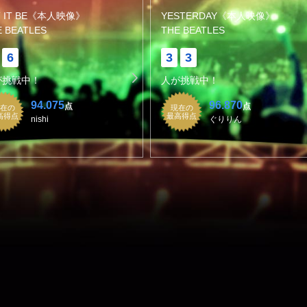
T IT BE《本人映像》
YESTERDAY《本人映像》
E BEATLES
THE BEATLES
6
3
3
が挑戦中！
人が挑戦中！
94.075
96.870
点
点
在の
現在の
高得点
最高得点
nishi
ぐりりん