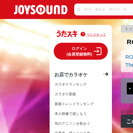
トッ
うたスキって
R
ログイン
(会員登録無料)
RO
Th
お店でカラオケ
カラオケランキング
カラオケ新曲
新曲トレンドランキング
該当デ
本人映像で楽しもう
こ
旬のアニソンを歌おう