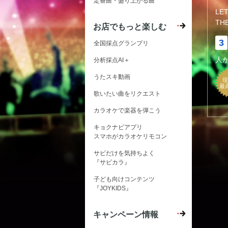
定番曲・盛り上がる曲
LE
TH
お店でもっと楽しむ
3
全国採点グランプリ
人
分析採点AI＋
うたスキ動画
現
最
歌いたい曲をリクエスト
カラオケで楽器を弾こう
キョクナビアプリ
スマホがカラオケリモコン
サビだけを気持ちよく
『サビカラ』
子ども向けコンテンツ
『JOYKIDS』
キャンペーン情報