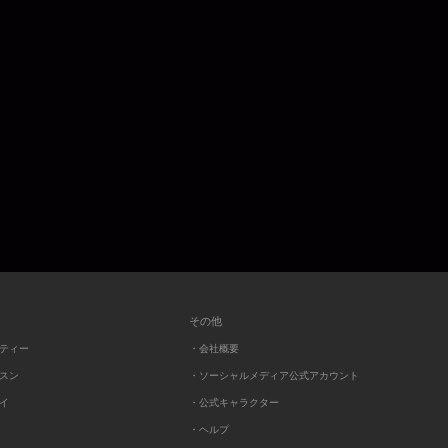
その他
ーティー
・会社概要
ッスン
・ソーシャルメディア公式アカウント
レイ
・公式キャラクター
・ヘルプ