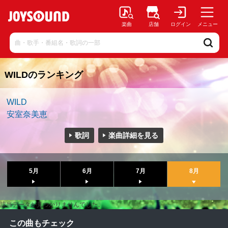
楽曲
店舗
ログイン
メニュー
WILDのランキング
WILD
安室奈美恵
歌詞
楽曲詳細を見る
5月
6月
7月
8月
該当データが見つかりませんでした。
この曲もチェック