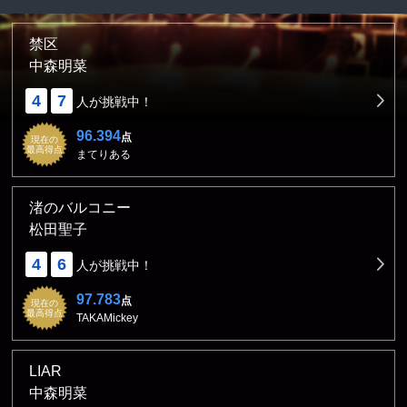
禁区
中森明菜
4
7
人が挑戦中！
96.394
点
現在の
最高得点
まてりある
渚のバルコニー
松田聖子
4
6
人が挑戦中！
97.783
点
現在の
最高得点
TAKAMickey
LIAR
中森明菜