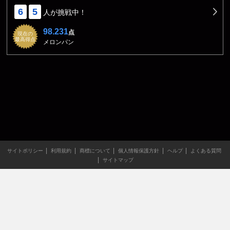
6
5
人が挑戦中！
98.231
点
現在の
最高得点
メロンパン
サイトポリシー
利用規約
商標について
個人情報保護方針
ヘルプ
よくある質問
サイトマップ
当サイトのすべての文章や画像などの無断転載・引用を禁じま
す。
Copyright XING INC.All Rights Reserved.