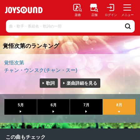
楽曲
店舗
ログイン
メニュー
覚悟次第のランキング
覚悟次第
チャン・ウンスク(チャン・スー)
歌詞
楽曲詳細を見る
5月
6月
7月
8月
該当データが見つかりませんでした。
この曲もチェック