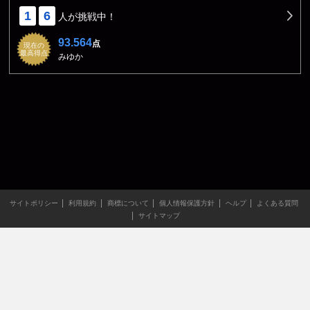
1
6
人が挑戦中！
93.564
点
現在の
最高得点
みゆか
サイトポリシー
利用規約
商標について
個人情報保護方針
ヘルプ
よくある質問
サイトマップ
当サイトのすべての文章や画像などの無断転載・引用を禁じま
す。
Copyright XING INC.All Rights Reserved.