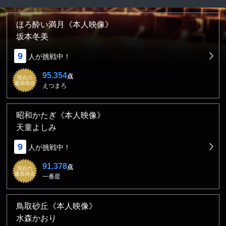
ほろ酔い満月《本人映像》
坂本冬美
9
人が挑戦中！
95.354
点
現在の
最高得点
えつまろ
昭和かたぎ《本人映像》
天童よしみ
9
人が挑戦中！
91.378
点
現在の
最高得点
一番星
鳥取砂丘《本人映像》
水森かおり