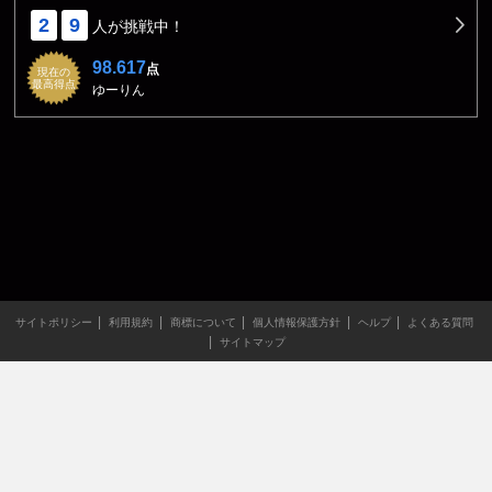
2
9
人が挑戦中！
98.617
点
現在の
最高得点
ゆーりん
サイトポリシー
利用規約
商標について
個人情報保護方針
ヘルプ
よくある質問
サイトマップ
当サイトのすべての文章や画像などの無断転載・引用を禁じま
す。
Copyright XING INC.All Rights Reserved.