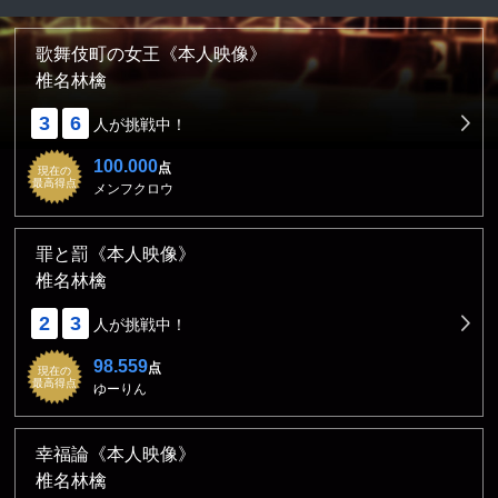
歌舞伎町の女王《本人映像》
椎名林檎
3
6
人が挑戦中！
100.000
点
現在の
最高得点
メンフクロウ
罪と罰《本人映像》
椎名林檎
2
3
人が挑戦中！
98.559
点
現在の
最高得点
ゆーりん
幸福論《本人映像》
椎名林檎