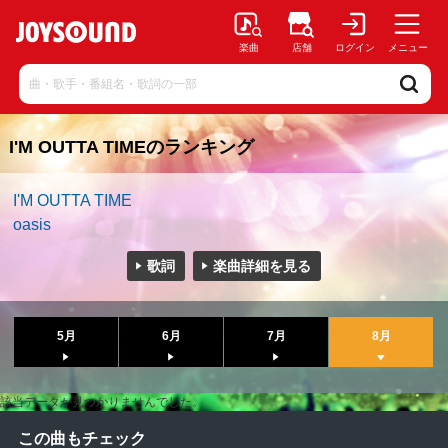
楽曲
店舗
ログイン
メニュー
I'M OUTTA TIMEのランキング
I'M OUTTA TIME
oasis
歌詞
楽曲詳細を見る
5月
6月
7月
8月
該当データが見つかりませんでした。
この曲もチェック