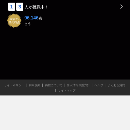
1
3
人が挑戦中！
96.146
点
現在の
最高得点
さや
サイトポリシー
利用規約
商標について
個人情報保護方針
ヘルプ
よくある質問
サイトマップ
当サイトのすべての文章や画像などの無断転載・引用を禁じま
す。
Copyright XING INC.All Rights Reserved.