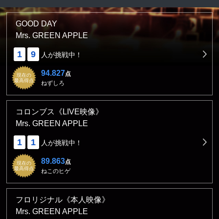
GOOD DAY
Mrs. GREEN APPLE
1
9
人が挑戦中！
94.827
点
現在の
最高得点
ねずしろ
コロンブス《LIVE映像》
Mrs. GREEN APPLE
1
1
人が挑戦中！
89.863
点
現在の
最高得点
ねこのヒゲ
フロリジナル《本人映像》
Mrs. GREEN APPLE