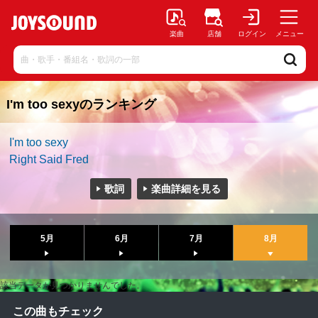
楽曲
店舗
ログイン
メニュー
I'm too sexyのランキング
I'm too sexy
Right Said Fred
歌詞
楽曲詳細を見る
5月
6月
7月
8月
該当データが見つかりませんでした。
この曲もチェック