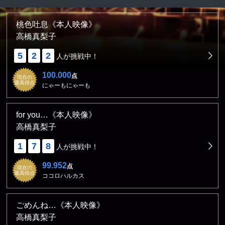
桃色吐息《本人映像》
高橋真梨子
5
2
2
人が挑戦中！
100.000
点
現在の
最高得点
にゃーもにゃーも
for you…《本人映像》
高橋真梨子
1
7
8
人が挑戦中！
99.952
点
現在の
最高得点
ココロハルカス
ごめんね…《本人映像》
高橋真梨子