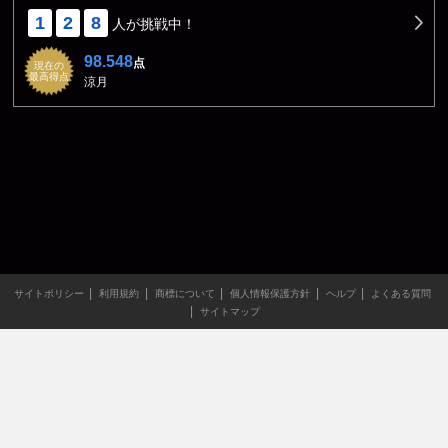
1
2
8
人が挑戦中！
98.548
点
現在の
最高得点
涼月
サイトポリシー
利用規約
商標について
個人情報保護方針
ヘルプ
よくある質問
サイトマップ
当サイトのすべての文章や画像などの無断転載・引用を禁じま
す。
Copyright XING INC.All Rights Reserved.