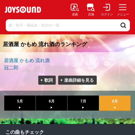
楽曲
店舗
ログイン
メニュー
居酒屋 かもめ 流れ酒のランキング
居酒屋 かもめ 流れ酒
冠二郎
歌詞
楽曲詳細を見る
5月
6月
7月
8月
該当データが見つかりませんでした。
この曲もチェック