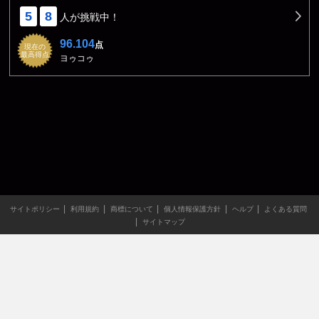
5
8
人が挑戦中！
96.104
点
現在の
最高得点
ヨゥコゥ
サイトポリシー
利用規約
商標について
個人情報保護方針
ヘルプ
よくある質問
サイトマップ
当サイトのすべての文章や画像などの無断転載・引用を禁じま
す。
Copyright XING INC.All Rights Reserved.