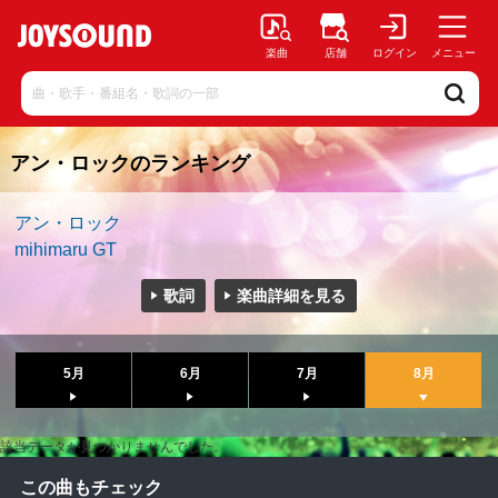
楽曲
店舗
ログイン
メニュー
アン・ロックのランキング
アン・ロック
mihimaru GT
歌詞
楽曲詳細を見る
5月
6月
7月
8月
該当データが見つかりませんでした。
この曲もチェック