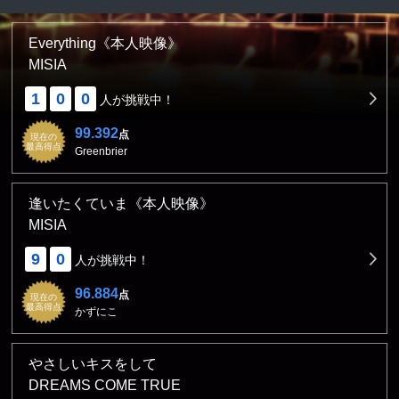
Everything《本人映像》
MISIA
1
0
0
人が挑戦中！
99.392
点
現在の
最高得点
Greenbrier
逢いたくていま《本人映像》
MISIA
9
0
人が挑戦中！
96.884
点
現在の
最高得点
かずにこ
やさしいキスをして
DREAMS COME TRUE