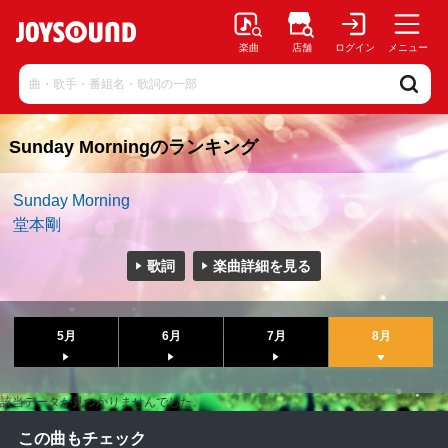
楽曲
店舗
ログイン
メニュー
Sunday Morningのランキング
Sunday Morning
堂本剛
歌詞
楽曲詳細を見る
5月
6月
7月
8月
該当データが見つかりませんでした。
この曲もチェック