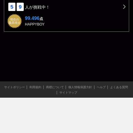
5
9
人が挑戦中！
99.496
点
現在の
最高得点
HAPPYBOY
サイトポリシー
利用規約
商標について
個人情報保護方針
ヘルプ
よくある質問
サイトマップ
当サイトのすべての文章や画像などの無断転載・引用を禁じま
す。
Copyright XING INC.All Rights Reserved.