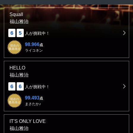
Squall
福山雅治
6
5
人が挑戦中！
98.966
点
現在の
最高得点
ライコネン
HELLO
福山雅治
6
6
人が挑戦中！
99.493
点
現在の
最高得点
まさたか♪
IT'S ONLY LOVE
福山雅治