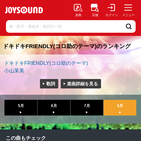
楽曲
店舗
ログイン
メニュー
ドキドキFRIENDLY(コロ助のテーマ)のランキング
ドキドキFRIENDLY(コロ助のテーマ)
小山茉美
歌詞
楽曲詳細を見る
5月
6月
7月
8月
該当データが見つかりませんでした。
この曲もチェック