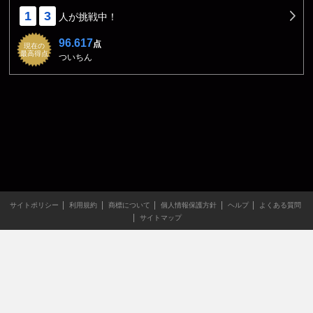
1
3
人が挑戦中！
96.617
点
現在の
最高得点
ついちん
サイトポリシー
利用規約
商標について
個人情報保護方針
ヘルプ
よくある質問
サイトマップ
当サイトのすべての文章や画像などの無断転載・引用を禁じま
す。
Copyright XING INC.All Rights Reserved.