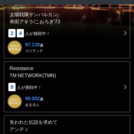
太陽戦隊サンバルカン
串田アキラ/こおろぎ'73
2
4
人が挑戦中！
97.130
点
現在の
最高得点
ゴジラッチ
Resistance
TM NETWORK(TMN)
9
人が挑戦中！
96.002
点
現在の
最高得点
あるるん
失われた伝説を求めて
アンディ