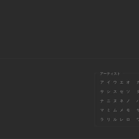
アーティスト
ア
イ
ウ
エ
オ
サ
シ
ス
セ
ソ
ナ
ニ
ヌ
ネ
ノ
マ
ミ
ム
メ
モ
ラ
リ
ル
レ
ロ