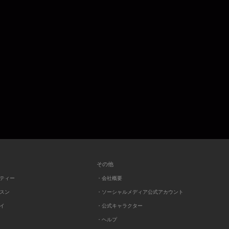
その他
ーティー
・会社概要
ッスン
・ソーシャルメディア公式アカウント
レイ
・公式キャラクター
・ヘルプ