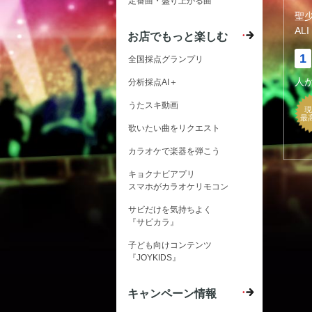
定番曲・盛り上がる曲
聖
ALI
お店でもっと楽しむ
1
全国採点グランプリ
人
分析採点AI＋
うたスキ動画
現
最
歌いたい曲をリクエスト
カラオケで楽器を弾こう
キョクナビアプリ
スマホがカラオケリモコン
サビだけを気持ちよく
『サビカラ』
子ども向けコンテンツ
『JOYKIDS』
キャンペーン情報