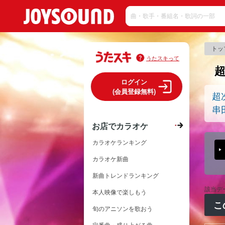
トッ
うたスキって
ログイン
(会員登録無料)
超
串
お店でカラオケ
カラオケランキング
カラオケ新曲
新曲トレンドランキング
該当デ
本人映像で楽しもう
こ
旬のアニソンを歌おう