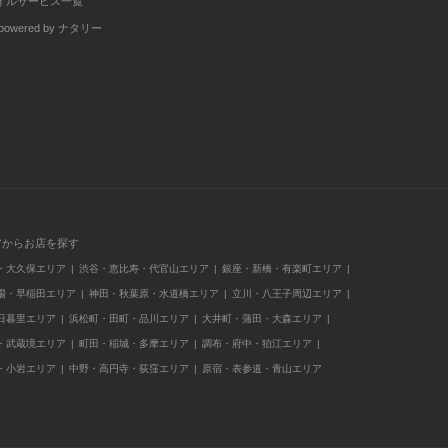
イルサービス一覧
wered by ナタリー
アからお店を探す
・大久保エリア
渋谷・恵比寿・代官山エリア
銀座・新橋・有楽町エリア
場・早稲田エリア
神田・秋葉原・水道橋エリア
立川・八王子周辺エリア
日暮里エリア
浜松町・田町・品川エリア
大井町・蒲田・大森エリア
・武蔵境エリア
町田・稲城・多摩エリア
調布・府中・狛江エリア
・小岩エリア
中野・高円寺・荻窪エリア
原宿・表参道・青山エリア