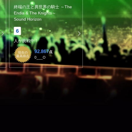
終端の王と異世界の騎士 ～The
Endia & The Knights～
Sound Horizon
6
人が挑戦中！
92.867
点
現在の
最高得点
0___O