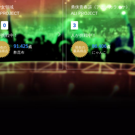
少女領域
勇侠青春謳《アニメカラオケ》
 PROJECT
ALI PROJECT
0
3
が挑戦中！
人が挑戦中！
91.425
86.406
点
点
在の
現在の
高得点
最高得点
酢昆布
にゃんこ