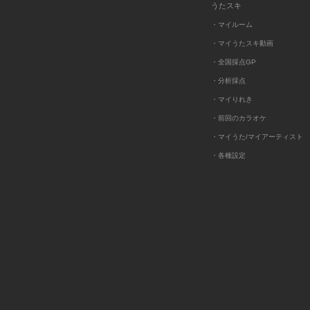
うたスキ
・マイルーム
・マイうたスキ動画
・全国採点GP
・分析採点
・マイりれき
・前回のカラオケ
・マイうた/マイアーティスト
・各種設定