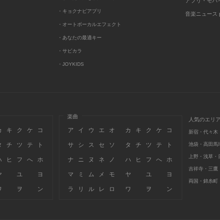
アプリ・モバ
・キョクナビアプリ
音楽ニュース po
・オートボーカルエフェクト
・あなたの最適キー
・サビカラ
・JOYKIDS
楽曲
人気のエリ
カ
キ
ク
ケ
コ
ア
イ
ウ
エ
オ
カ
キ
ク
ケ
コ
新宿・代々木
タ
チ
ツ
テ
ト
サ
シ
ス
セ
ソ
タ
チ
ツ
テ
ト
池袋・高田馬
上野・浅草・
ハ
ヒ
フ
へ
ホ
ナ
ニ
ヌ
ネ
ノ
ハ
ヒ
フ
へ
ホ
吉祥寺・三鷹
ヤ
ユ
ヨ
マ
ミ
ム
メ
モ
ヤ
ユ
ヨ
両国・錦糸町
ワ
ヲ
ン
ラ
リ
ル
レ
ロ
ワ
ヲ
ン