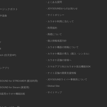
・よくある質問
・JOYSOUNDからのお知らせ
ュージックポスト
・サイトポリシー
中楽曲
・カラオケ利用に当たって
・利用規約
・商標について
・個人情報保護方針
ケ
・カラオケ機器の情報について
4
・カラオケ機器の導入（購入・レンタル）
itch (任天堂HP)
・カラオケ店舗の皆様へ
・スマホアプリ向けカラオケ採点機能SDK
ンアプリ
・ナイト店舗の開業支援情報
・JOYSOUNDライバー事務所について
UND for STREAMER (配信利用)
・Global Site
UND for Steam (家庭用)
・サイトマップ
D家庭用カラオケ機能比較