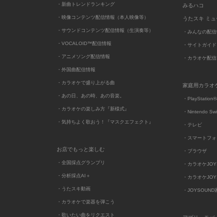
・新曲トレンドランキング
みるハコ
・映像コンテンツ配信情報（本人映像等）
うたスキ ミ
・サウンドコンテンツ配信情報（生演奏等）
・みんなの配信
・VOCALOID™配信情報
・サイトガイド
・アニメソング配信情報
・カラオケ配信
・外国曲配信情報
・カラオケで盛り上がる曲
家庭用カラオ
・あの日、あの時、あの音楽。
・PlayStation®
・カラオケの楽しみ方『新様式』
・Nintendo Sw
・気持ちよく歌おう！『マスクエフェクト』
・テレビ
・スマートフォ
お店でもっと楽しむ
・ブラウザ
・全国採点グランプリ
・カラオケJOYSO
・分析採点AI＋
・カラオケJOYSO
・うたスキ動画
・JOYSOUN
・カラオケで楽器を弾こう
・歌いたい曲をリクエスト