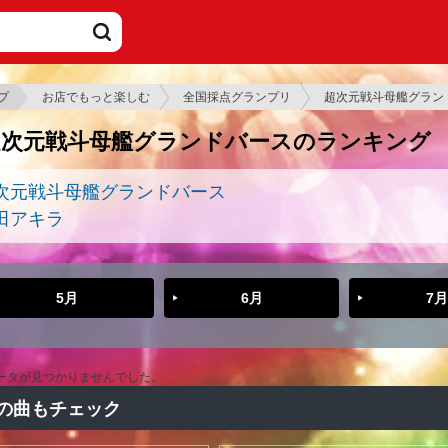
プ
お店でもっと楽しむ
全国採点グランプリ
超次元戦斗母艦グラン
超次元戦斗母艦グランドバースのランキング
次元戦斗母艦グランドバース
田アキラ
5月
6月
7月
ータが見つかりませんでした。
の曲もチェック