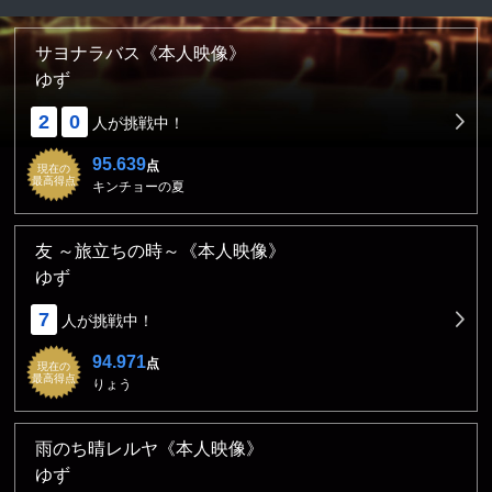
サヨナラバス《本人映像》
ゆず
2
0
人が挑戦中！
95.639
点
現在の
最高得点
キンチョーの夏
友 ～旅立ちの時～《本人映像》
ゆず
7
人が挑戦中！
94.971
点
現在の
最高得点
りょう
雨のち晴レルヤ《本人映像》
ゆず