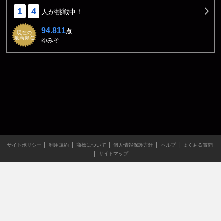
1
4
人が挑戦中！
94.811
点
現在の
最高得点
ゆみそ
サイトポリシー
利用規約
商標について
個人情報保護方針
ヘルプ
よくある質問
サイトマップ
当サイトのすべての文章や画像などの無断転載・引用を禁じま
す。
Copyright XING INC.All Rights Reserved.