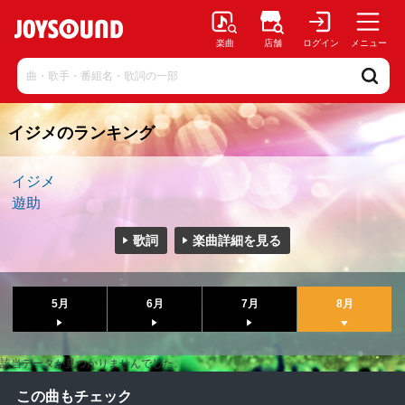
楽曲
店舗
ログイン
メニュー
イジメのランキング
イジメ
遊助
歌詞
楽曲詳細を見る
5月
6月
7月
8月
該当データが見つかりませんでした。
この曲もチェック