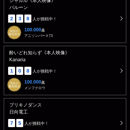
シャルル《本人映像》
バルーン
2
3
8
人が挑戦中！
100.000
点
現在の
最高得点
アニソンバーＸ73
酔いどれ知らず《本人映像》
Kanaria
1
0
8
人が挑戦中！
100.000
点
現在の
最高得点
メンフクロウ
ブリキノダンス
日向電工
7
5
人が挑戦中！